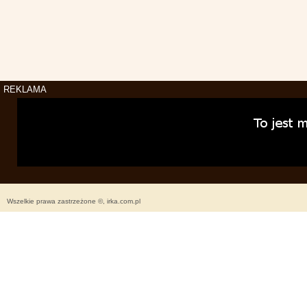
REKLAMA
Wszelkie prawa zastrzeżone ©, irka.com.pl