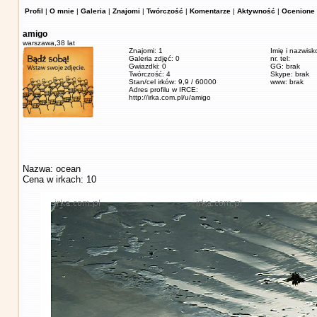
Profil
|
O mnie
|
Galeria
|
Znajomi
|
Twórczość
|
Komentarze
|
Aktywność
|
Ocenione 
amigo
warszawa,
38 lat
Znajomi: 1
Imię i nazwisk
Galeria zdjęć: 0
nr. tel:
Gwiazdki: 0
GG: brak
Twórczość: 4
Skype: brak
Stan/cel irków: 9,9 / 60000
www: brak
Adres profilu w IRCE:
http://irka.com.pl/u/amigo
Nazwa: ocean
Cena w irkach: 10