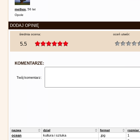
methos
,
56 lat
Opole
DODAJ OPINIĘ
średnia ocena:
oceń utwór:
5.5
KOMENTARZE:
Twój komentarz:
nazwa
dział
format
rozmiar
ocean
kultura i sztuka
.jpg
1