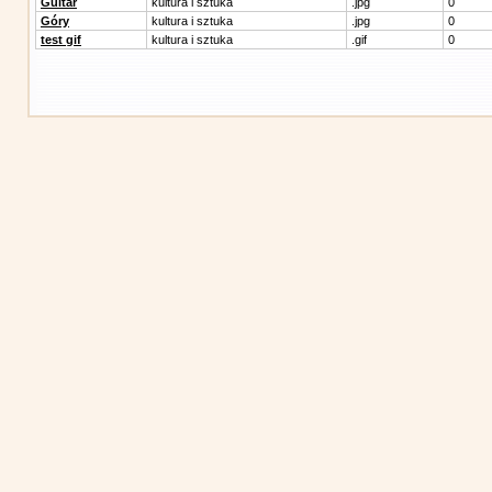
Guitar
kultura i sztuka
.jpg
0
Góry
kultura i sztuka
.jpg
0
test gif
kultura i sztuka
.gif
0