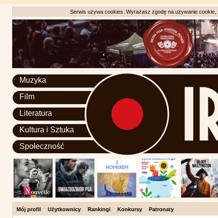
Serwis używa cookies. Wyrażasz zgodę na używanie cookie, zg
Muzyka
Film
Literatura
Kultura i Sztuka
Społeczność
Mój profil
Użytkownicy
Rankingi
Konkursy
Patronaty