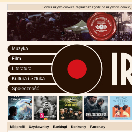
Serwis używa cookies. Wyrażasz zgodę na używanie cookie, zg
Muzyka
Film
Literatura
Kultura i Sztuka
Społeczność
Mój profil
Użytkownicy
Rankingi
Konkursy
Patronaty