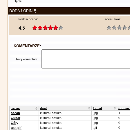
Opole
DODAJ OPINIĘ
średnia ocena:
oceń utwór:
4.5
KOMENTARZE:
Twój komentarz:
nazwa
dział
format
rozmiar
ocean
kultura i sztuka
.jpg
1
Guitar
kultura i sztuka
.jpg
0
Góry
kultura i sztuka
.jpg
0
test gif
kultura i sztuka
.gif
0