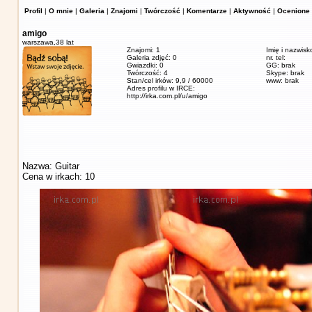
Profil
|
O mnie
|
Galeria
|
Znajomi
|
Twórczość
|
Komentarze
|
Aktywność
|
Ocenione 
amigo
warszawa,
38 lat
Znajomi: 1
Imię i nazwisk
Galeria zdjęć: 0
nr. tel:
Gwiazdki: 0
GG: brak
Twórczość: 4
Skype: brak
Stan/cel irków: 9,9 / 60000
www: brak
Adres profilu w IRCE:
http://irka.com.pl/u/amigo
Nazwa: Guitar
Cena w irkach: 10