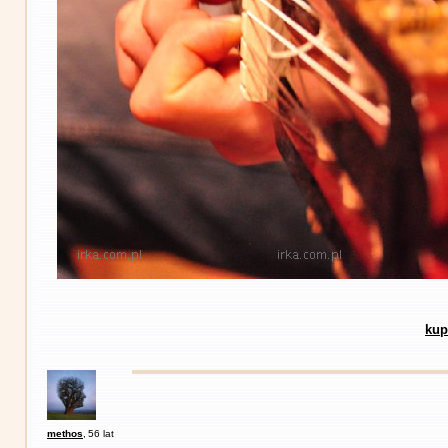
kup
methos
,
56 lat