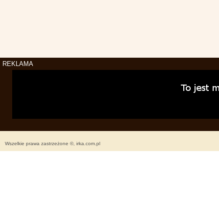
REKLAMA
Wszelkie prawa zastrzeżone ©, irka.com.pl