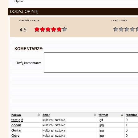
Opole
DODAJ OPINIĘ
średnia ocena:
oceń utwór:
4.5
KOMENTARZE:
Twój komentarz:
nazwa
dział
format
rozmiar
test gif
kultura i sztuka
.gif
0
ocean
kultura i sztuka
.jpg
1
Guitar
kultura i sztuka
.jpg
0
Góry
kultura i sztuka
.jpg
0