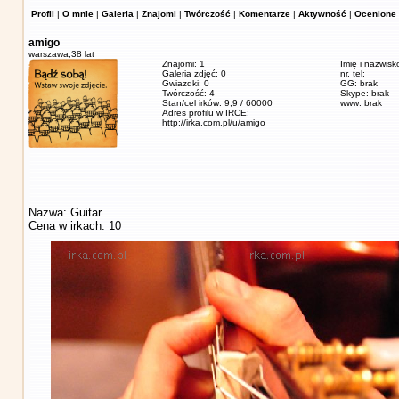
Profil
|
O mnie
|
Galeria
|
Znajomi
|
Twórczość
|
Komentarze
|
Aktywność
|
Ocenione 
amigo
warszawa,
38 lat
Znajomi: 1
Imię i nazwisk
Galeria zdjęć: 0
nr. tel:
Gwiazdki: 0
GG: brak
Twórczość: 4
Skype: brak
Stan/cel irków: 9,9 / 60000
www: brak
Adres profilu w IRCE:
http://irka.com.pl/u/amigo
Nazwa: Guitar
Cena w irkach: 10