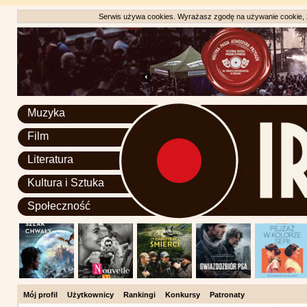
Serwis używa cookies. Wyrażasz zgodę na używanie cookie, zg
Muzyka
Film
Literatura
Kultura i Sztuka
Społeczność
Mój profil
Użytkownicy
Rankingi
Konkursy
Patronaty