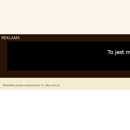
REKLAMA
Wszelkie prawa zastrzeżone ©, irka.com.pl