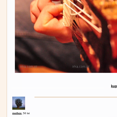
kup
methos
,
56 lat