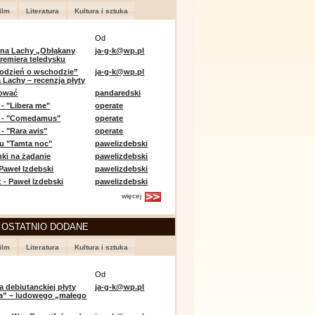
ilm
Literatura
Kultura i sztuka
Od
 na Lachy „Obłąkany
ja-g-k@wp.pl
premiera teledysku
odzień o wschodzie”
ja-g-k@wp.pl
 Lachy – recenzja płyty
lować
pandaredski
 - "Libera me"
operate
e - "Comedamus"
operate
- "Rara avis"
operate
u "Tamta noc"
pawelizdebski
nki na żądanie
pawelizdebski
 Paweł Izdebski
pawelizdebski
 - Paweł Izdebski
pawelizdebski
więcej
 OSTATNIO DODANE
ilm
Literatura
Kultura i sztuka
Od
a debiutanckiej płyty
ja-g-k@wp.pl
lia” – ludowego „małego