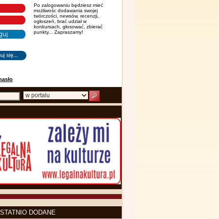
Po zalogowaniu będziesz mieć
możliwośc dodawania swojej
twórczości, newsów, recenzji,
ogłoszeń, brać udział w
konkursach, głosować, zbierać
punkty... Zapraszamy!
hasło
STATNIO DODANE