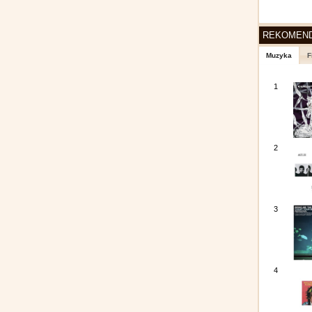
REKOMEN
Muzyka
F
1
2
3
4