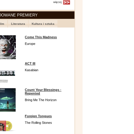
więcej
DOWANE PREMIERY
ilm
Literatura
Kultura i sztuka
Come This Madness
Europe
ACT III
Kasabian
Count Your Blessings -
Repented
Bring Me The Horizon
Foreign Tongues
The Rolling Stones