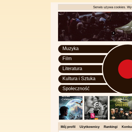
Serwis używa cookies. Wyr
Muzyka
Film
Literatura
Kultura i Sztuka
Społeczność
Mój profil
Użytkownicy
Rankingi
Konku