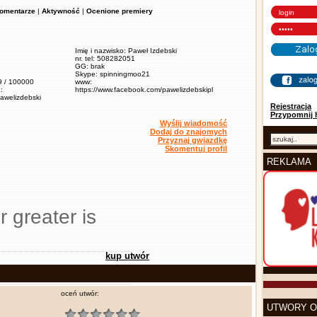
omentarze
|
Aktywność
|
Ocenione premiery
Imię i nazwisko: Paweł Izdebski
nr. tel: 508282051
GG: brak
Skype: spinningmoo21
,9 / 100000
www:
:
https://www.facebook.com/pawelizdebskipl
pawelizdebski
Rejestracja
Przypomnij 
Wyślij wiadomość
Dodaj do znajomych
Przyznaj gwiazdkę
Skomentuj profil
REKLAMA
r greater is
kup utwór
oceń utwór:
UTWORY O