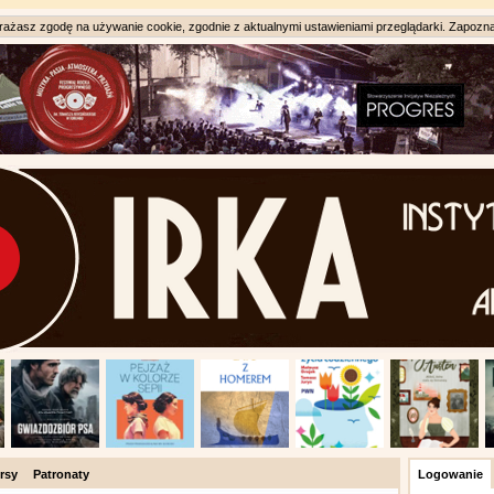
ażasz zgodę na używanie cookie, zgodnie z aktualnymi ustawieniami przeglądarki. Zapozna
rsy
Patronaty
Logowanie