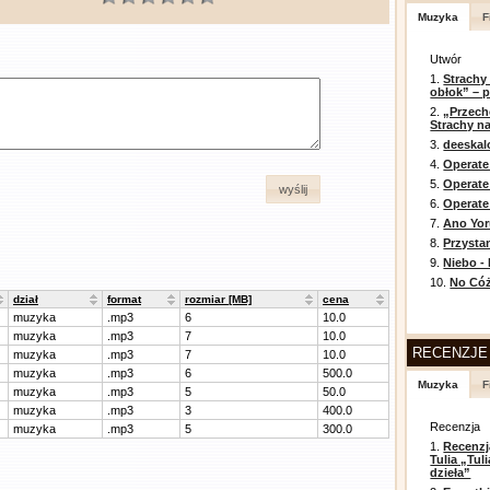
Muzyka
F
Utwór
1.
Strachy
obłok” – 
2.
„Przech
Strachy na
3.
deeska
4.
Operate
5.
Operat
wyślij
6.
Operate 
7.
Ano Yor
8.
Przysta
9.
Niebo -
10.
No Cóż
dział
format
rozmiar [MB]
cena
muzyka
.mp3
6
10.0
muzyka
.mp3
7
10.0
RECENZJE
muzyka
.mp3
7
10.0
muzyka
.mp3
6
500.0
Muzyka
F
muzyka
.mp3
5
50.0
muzyka
.mp3
3
400.0
Recenzja
muzyka
.mp3
5
300.0
1.
Recenzj
Tulia „Tu
dzieła”