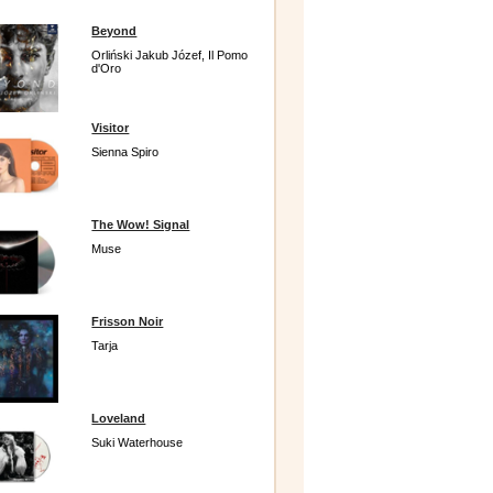
Beyond
Orliński Jakub Józef, Il Pomo
d'Oro
Visitor
Sienna Spiro
The Wow! Signal
Muse
Frisson Noir
Tarja
Loveland
Suki Waterhouse