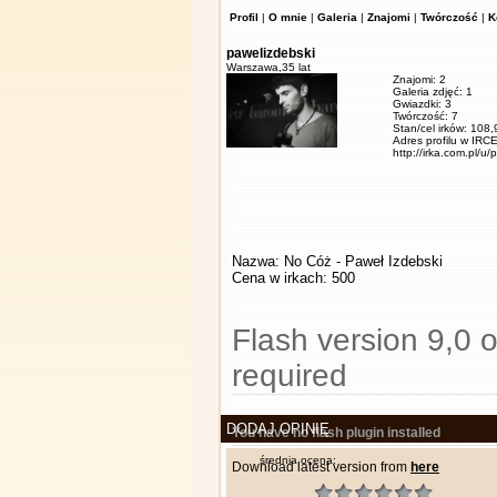
Profil
|
O mnie
|
Galeria
|
Znajomi
|
Twórczość
|
K
pawelizdebski
Warszawa,
35 lat
Znajomi: 2
Galeria zdjęć: 1
Gwiazdki: 3
Twórczość: 7
Stan/cel irków: 108
Adres profilu w IRCE
http://irka.com.pl/u/
Nazwa: No Cóż - Paweł Izdebski
Cena w irkach: 500
Flash version 9,0 o
required
DODAJ OPINIĘ
You have no flash plugin installed
średnia ocena:
Download latest version from
here