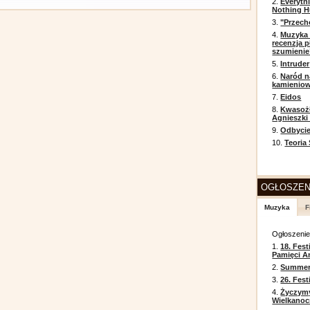
2.
Everyth
Nothing H
3.
"Przech
4.
Muzyka 
recenzja p
szumienie
5.
Intruder
6.
Naród n
kamienio
7.
Eidos
8.
Kwasożł
Agnieszki
9.
Odbycie
10.
Teoria
OGŁOSZEN
Muzyka
F
Ogłoszeni
1.
18. Fest
Pamięci A
2.
Summer 
3.
26. Fes
4.
Życzym
Wielkanoc