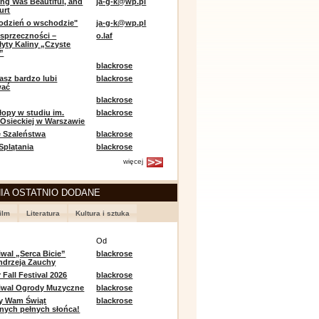
ing Was Beautiful, and
ja-g-k@wp.pl
urt
odzień o wschodzie"
ja-g-k@wp.pl
sprzeczności –
o.laf
łyty Kaliny „Czyste
”
blackrose
asz bardzo lubi
blackrose
wać
blackrose
opy w studiu im.
blackrose
 Osieckiej w Warszawie
 Szaleństwa
blackrose
 Splątania
blackrose
więcej
IA OSTATNIO DODANE
ilm
Literatura
Kultura i sztuka
e
Od
iwal „Serca Bicie”
blackrose
ndrzeja Zauchy
Fall Festival 2026
blackrose
tiwal Ogrody Muzyczne
blackrose
y Wam Świąt
blackrose
nych pełnych słońca!