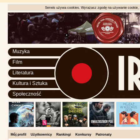
Serwis używa cookies. Wyrażasz zgodę na używanie cookie, zg
Muzyka
Film
Literatura
Kultura i Sztuka
Społeczność
Mój profil
Użytkownicy
Rankingi
Konkursy
Patronaty