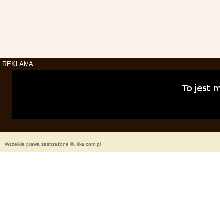
REKLAMA
Wszelkie prawa zastrzeżone ©, irka.com.pl