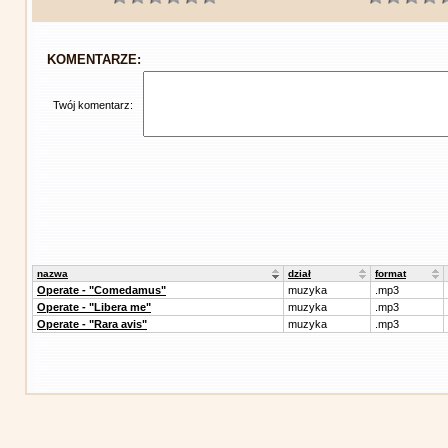
KOMENTARZE:
Twój komentarz:
nazwa
dział
format
Operate - "Comedamus"
muzyka
.mp3
Operate - "Libera me"
muzyka
.mp3
Operate - "Rara avis"
muzyka
.mp3