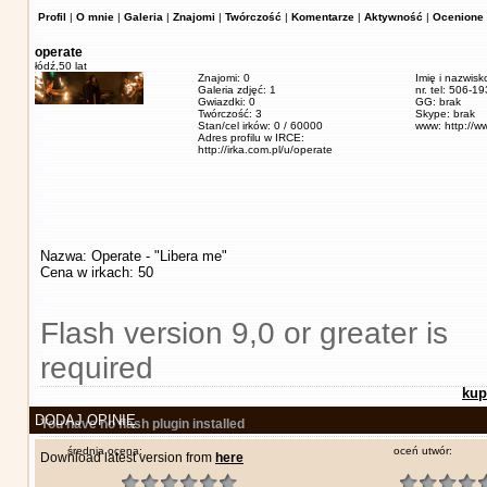
Profil
|
O mnie
|
Galeria
|
Znajomi
|
Twórczość
|
Komentarze
|
Aktywność
|
Ocenione 
operate
łódź,
50 lat
Znajomi: 0
Imię i nazwisk
Galeria zdjęć: 1
nr. tel: 506-1
Gwiazdki: 0
GG: brak
Twórczość: 3
Skype: brak
Stan/cel irków: 0 / 60000
www: http://w
Adres profilu w IRCE:
http://irka.com.pl/u/operate
Nazwa: Operate - "Libera me"
Cena w irkach: 50
Flash version 9,0 or greater is
required
kup
DODAJ OPINIĘ
You have no flash plugin installed
średnia ocena:
oceń utwór:
Download latest version from
here