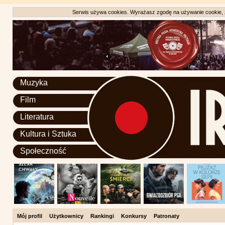
Serwis używa cookies. Wyrażasz zgodę na używanie cookie, zg
Muzyka
Film
Literatura
Kultura i Sztuka
Społeczność
Mój profil
Użytkownicy
Rankingi
Konkursy
Patronaty