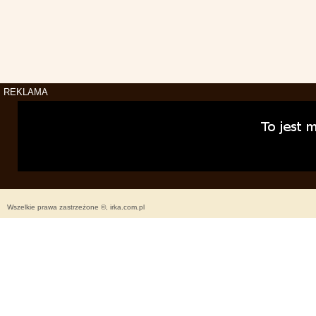
REKLAMA
Wszelkie prawa zastrzeżone ©, irka.com.pl