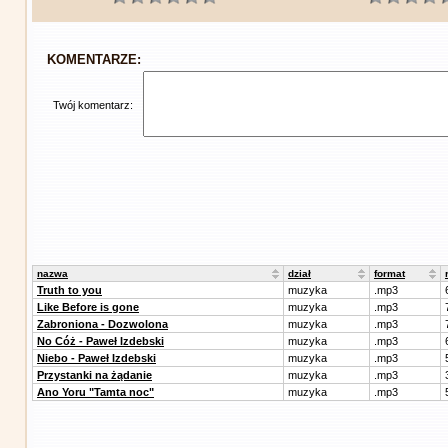
KOMENTARZE:
Twój komentarz:
nazwa
dział
format
Truth to you
muzyka
.mp3
Like Before is gone
muzyka
.mp3
Zabroniona - Dozwolona
muzyka
.mp3
No Cóż - Paweł Izdebski
muzyka
.mp3
Niebo - Paweł Izdebski
muzyka
.mp3
Przystanki na żądanie
muzyka
.mp3
Ano Yoru "Tamta noc"
muzyka
.mp3