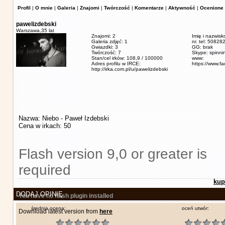
Profil
|
O mnie
|
Galeria
|
Znajomi
|
Twórczość
|
Komentarze
|
Aktywność
|
Ocenione 
pawelizdebski
Warszawa,
35 lat
Znajomi: 2
Imię i nazwisk
Galeria zdjęć: 1
nr. tel: 5082
Gwiazdki: 3
GG: brak
Twórczość: 7
Skype: spinn
Stan/cel irków: 108,9 / 100000
www:
Adres profilu w IRCE:
https://www.f
http://irka.com.pl/u/pawelizdebski
Nazwa: Niebo - Paweł Izdebski
Cena w irkach: 50
Flash version 9,0 or greater is
required
kup
DODAJ OPINIĘ
You have no flash plugin installed
średnia ocena:
oceń utwór:
Download latest version from
here