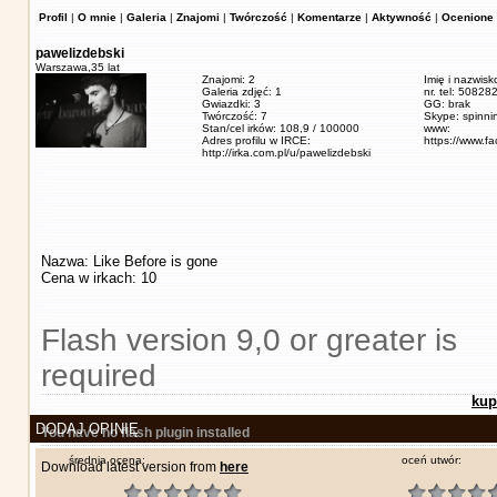
Profil
|
O mnie
|
Galeria
|
Znajomi
|
Twórczość
|
Komentarze
|
Aktywność
|
Ocenione 
pawelizdebski
Warszawa,
35 lat
Znajomi: 2
Imię i nazwisk
Galeria zdjęć: 1
nr. tel: 5082
Gwiazdki: 3
GG: brak
Twórczość: 7
Skype: spinn
Stan/cel irków: 108,9 / 100000
www:
Adres profilu w IRCE:
https://www.f
http://irka.com.pl/u/pawelizdebski
Nazwa: Like Before is gone
Cena w irkach: 10
Flash version 9,0 or greater is
required
kup
DODAJ OPINIĘ
You have no flash plugin installed
średnia ocena:
oceń utwór:
Download latest version from
here