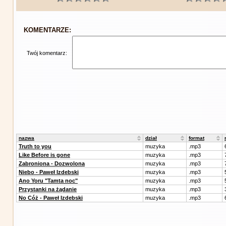
KOMENTARZE:
Twój komentarz:
nazwa
dział
format
Truth to you
muzyka
.mp3
Like Before is gone
muzyka
.mp3
Zabroniona - Dozwolona
muzyka
.mp3
Niebo - Paweł Izdebski
muzyka
.mp3
Ano Yoru "Tamta noc"
muzyka
.mp3
Przystanki na żądanie
muzyka
.mp3
No Cóż - Paweł Izdebski
muzyka
.mp3