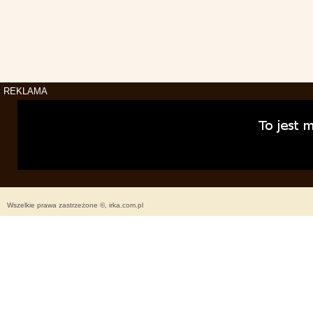
REKLAMA
Wszelkie prawa zastrzeżone ©, irka.com.pl