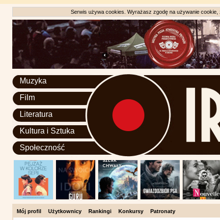
Serwis używa cookies. Wyrażasz zgodę na używanie cookie, zg
Muzyka
Film
Literatura
Kultura i Sztuka
Społeczność
Mój profil
Użytkownicy
Rankingi
Konkursy
Patronaty