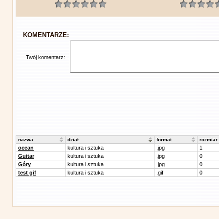
KOMENTARZE:
Twój komentarz:
nazwa
dział
format
rozmiar
ocean
kultura i sztuka
.jpg
1
Guitar
kultura i sztuka
.jpg
0
Góry
kultura i sztuka
.jpg
0
test gif
kultura i sztuka
.gif
0