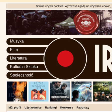
Serwis używa cookies. Wyrażasz zgodę na używanie cookie, zg
Muzyka
Film
Literatura
Kultura i Sztuka
Społeczność
Mój profil
Użytkownicy
Rankingi
Konkursy
Patronaty