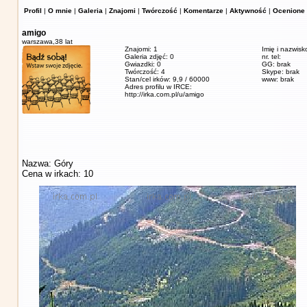
Profil
|
O mnie
|
Galeria
|
Znajomi
|
Twórczość
|
Komentarze
|
Aktywność
|
Ocenione 
amigo
warszawa,
38 lat
Znajomi: 1
Imię i nazwisk
Galeria zdjęć: 0
nr. tel:
Gwiazdki: 0
GG: brak
Twórczość: 4
Skype: brak
Stan/cel irków: 9,9 / 60000
www: brak
Adres profilu w IRCE:
http://irka.com.pl/u/amigo
Nazwa: Góry
Cena w irkach: 10