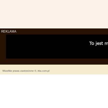
REKLAMA
Wszelkie prawa zastrzeżone ©, irka.com.pl