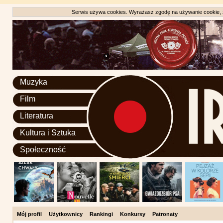
Serwis używa cookies. Wyrażasz zgodę na używanie cookie, zg
Muzyka
Film
Literatura
Kultura i Sztuka
Społeczność
Mój profil
Użytkownicy
Rankingi
Konkursy
Patronaty