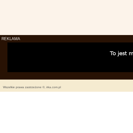
REKLAMA
Wszelkie prawa zastrzeżone ©, irka.com.pl