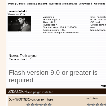
Profil
|
O mnie
|
Galeria
|
Znajomi
|
Twórczość
|
Komentarze
|
Aktywność
|
Ocenione 
pawelizdebski
Warszawa,
35 lat
Znajomi: 2
Imię i nazwisk
Galeria zdjęć: 1
nr. tel: 5082
Gwiazdki: 3
GG: brak
Twórczość: 7
Skype: spinn
Stan/cel irków: 108,9 / 100000
www:
Adres profilu w IRCE:
https://www.f
http://irka.com.pl/u/pawelizdebski
Nazwa: Truth to you
Cena w irkach: 10
Flash version 9,0 or greater is
required
kup
DODAJ OPINIĘ
You have no flash plugin installed
średnia ocena:
oceń utwór:
Download latest version from
here