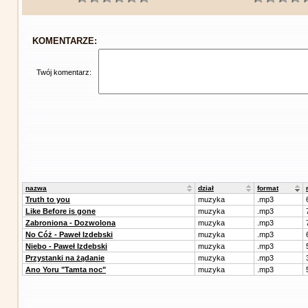
KOMENTARZE:
Twój komentarz:
nazwa
dział
format
Truth to you
muzyka
.mp3
Like Before is gone
muzyka
.mp3
Zabroniona - Dozwolona
muzyka
.mp3
No Cóż - Paweł Izdebski
muzyka
.mp3
Niebo - Paweł Izdebski
muzyka
.mp3
Przystanki na żądanie
muzyka
.mp3
Ano Yoru "Tamta noc"
muzyka
.mp3