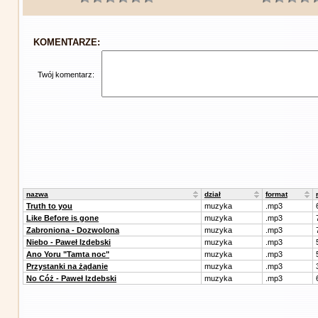
KOMENTARZE:
Twój komentarz:
nazwa
dział
format
Truth to you
muzyka
.mp3
Like Before is gone
muzyka
.mp3
Zabroniona - Dozwolona
muzyka
.mp3
Niebo - Paweł Izdebski
muzyka
.mp3
Ano Yoru "Tamta noc"
muzyka
.mp3
Przystanki na żądanie
muzyka
.mp3
No Cóż - Paweł Izdebski
muzyka
.mp3