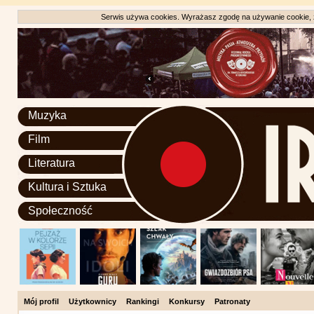
Serwis używa cookies. Wyrażasz zgodę na używanie cookie, zg
Muzyka
Film
Literatura
Kultura i Sztuka
Społeczność
Mój profil
Użytkownicy
Rankingi
Konkursy
Patronaty