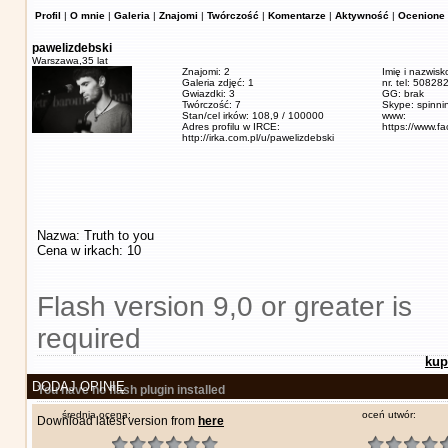
Profil
|
O mnie
|
Galeria
|
Znajomi
|
Twórczość
|
Komentarze
|
Aktywność
|
Ocenione 
pawelizdebski
Warszawa,
35 lat
Znajomi: 2
Imię i nazwisk
Galeria zdjęć: 1
nr. tel: 5082
Gwiazdki: 3
GG: brak
Twórczość: 7
Skype: spinn
Stan/cel irków: 108,9 / 100000
www:
Adres profilu w IRCE:
https://www.f
http://irka.com.pl/u/pawelizdebski
Nazwa: Truth to you
Cena w irkach: 10
Flash version 9,0 or greater is
required
kup
DODAJ OPINIĘ
You have no flash plugin installed
średnia ocena:
oceń utwór:
Download latest version from
here