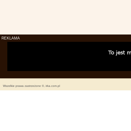
REKLAMA
Wszelkie prawa zastrzeżone ©, irka.com.pl