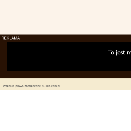
REKLAMA
Wszelkie prawa zastrzeżone ©, irka.com.pl