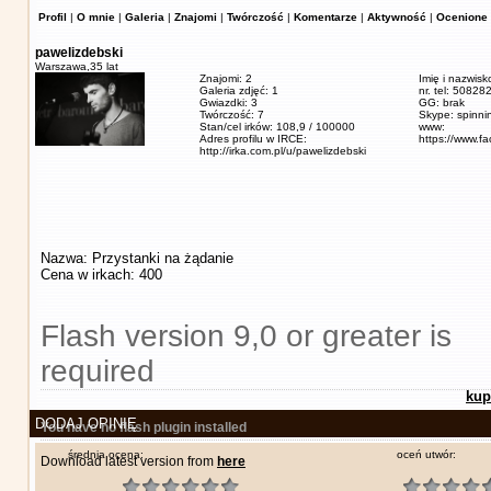
Profil
|
O mnie
|
Galeria
|
Znajomi
|
Twórczość
|
Komentarze
|
Aktywność
|
Ocenione 
pawelizdebski
Warszawa,
35 lat
Znajomi: 2
Imię i nazwisk
Galeria zdjęć: 1
nr. tel: 5082
Gwiazdki: 3
GG: brak
Twórczość: 7
Skype: spinn
Stan/cel irków: 108,9 / 100000
www:
Adres profilu w IRCE:
https://www.f
http://irka.com.pl/u/pawelizdebski
Nazwa: Przystanki na żądanie
Cena w irkach: 400
Flash version 9,0 or greater is
required
kup
DODAJ OPINIĘ
You have no flash plugin installed
średnia ocena:
oceń utwór:
Download latest version from
here