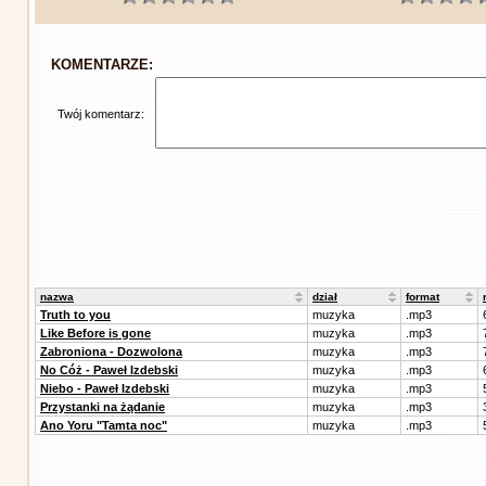
KOMENTARZE:
Twój komentarz:
nazwa
dział
format
Truth to you
muzyka
.mp3
Like Before is gone
muzyka
.mp3
Zabroniona - Dozwolona
muzyka
.mp3
No Cóż - Paweł Izdebski
muzyka
.mp3
Niebo - Paweł Izdebski
muzyka
.mp3
Przystanki na żądanie
muzyka
.mp3
Ano Yoru "Tamta noc"
muzyka
.mp3