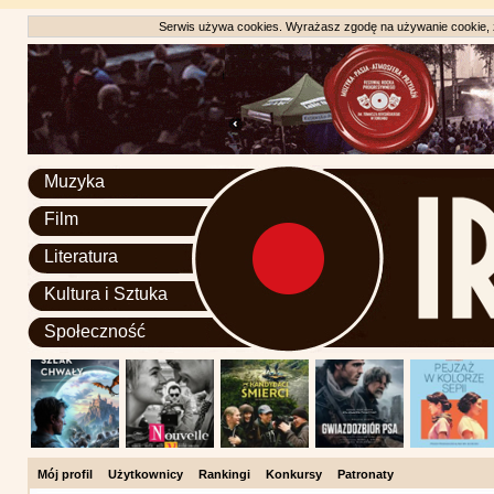
Serwis używa cookies. Wyrażasz zgodę na używanie cookie, zg
Muzyka
Film
Literatura
Kultura i Sztuka
Społeczność
Mój profil
Użytkownicy
Rankingi
Konkursy
Patronaty