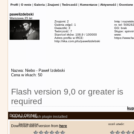
Profil
|
O mnie
|
Galeria
|
Znajomi
|
Twórczość
|
Komentarze
|
Aktywność
|
Ocenione 
pawelizdebski
Warszawa,
35 lat
Znajomi: 2
Imię i nazwisk
Galeria zdjęć: 1
nr. tel: 5082
Gwiazdki: 3
GG: brak
Twórczość: 7
Skype: spinn
Stan/cel irków: 108,9 / 100000
www:
Adres profilu w IRCE:
https://www.f
http://irka.com.pl/u/pawelizdebski
Nazwa: Niebo - Paweł Izdebski
Cena w irkach: 50
Flash version 9,0 or greater is
required
kup
DODAJ OPINIĘ
You have no flash plugin installed
średnia ocena:
oceń utwór:
Download latest version from
here