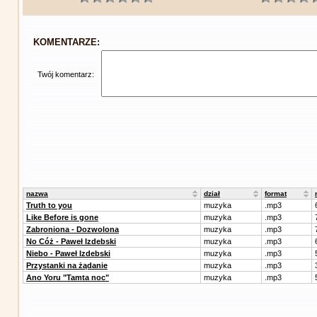
KOMENTARZE:
Twój komentarz:
nazwa
dział
format
Truth to you
muzyka
.mp3
Like Before is gone
muzyka
.mp3
Zabroniona - Dozwolona
muzyka
.mp3
No Cóż - Paweł Izdebski
muzyka
.mp3
Niebo - Paweł Izdebski
muzyka
.mp3
Przystanki na żądanie
muzyka
.mp3
Ano Yoru "Tamta noc"
muzyka
.mp3