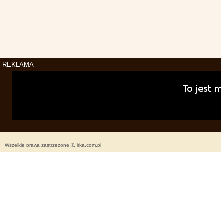
REKLAMA
Wszelkie prawa zastrzeżone ©, irka.com.pl