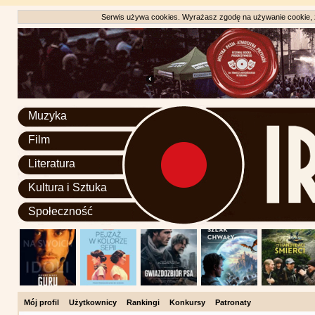
Serwis używa cookies. Wyrażasz zgodę na używanie cookie, zg
Muzyka
Film
Literatura
Kultura i Sztuka
Społeczność
Mój profil
Użytkownicy
Rankingi
Konkursy
Patronaty