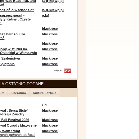
ing Was Beautiful, and
ja-g-k@wp.pl
urt
odzień o wschodzie"
ja-g-k@wp.pl
sprzeczności –
o.laf
łyty Kaliny „Czyste
”
blackrose
asz bardzo lubi
blackrose
wać
blackrose
opy w studiu im.
blackrose
 Osieckiej w Warszawie
 Szaleństwa
blackrose
 Splątania
blackrose
więcej
IA OSTATNIO DODANE
ilm
Literatura
Kultura i sztuka
e
Od
iwal „Serca Bicie”
blackrose
ndrzeja Zauchy
Fall Festival 2026
blackrose
tiwal Ogrody Muzyczne
blackrose
y Wam Świąt
blackrose
nych pełnych słońca!