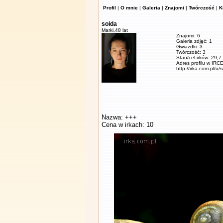
Profil
|
O mnie
|
Galeria
|
Znajomi
|
Twórczość
|
K
soida
Marki,
48 lat
Znajomi: 6
Galeria zdjęć: 1
Gwiazdki: 3
Twórczość: 3
Stan/cel irków: 29,7
Adres profilu w IRCE
http://irka.com.pl/u/
Nazwa: +++
Cena w irkach: 10