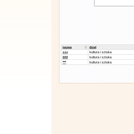
nazwa
dział
+++
kultura i sztuka
###
kultura i sztuka
***
kultura i sztuka