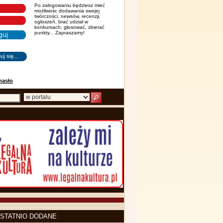
Po zalogowaniu będziesz mieć
możliwośc dodawania swojej
twórczości, newsów, recenzji,
ogłoszeń, brać udział w
konkursach, głosować, zbierać
punkty... Zapraszamy!
hasło
STATNIO DODANE