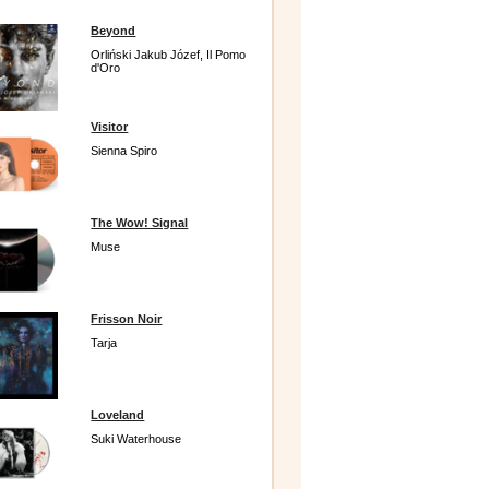
Beyond
Orliński Jakub Józef, Il Pomo
d'Oro
Visitor
Sienna Spiro
The Wow! Signal
Muse
Frisson Noir
Tarja
Loveland
Suki Waterhouse