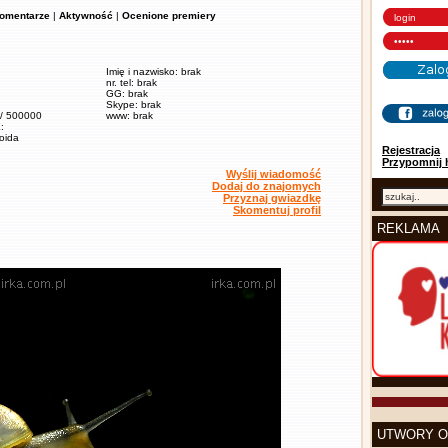
omentarze
|
Aktywność
|
Ocenione premiery
Imię i nazwisko: brak
nr. tel: brak
GG: brak
Skype: brak
 / 500000
www: brak
:
soida
Rejestracja
Przypomnij 
Wyślij wiadomość
Dodaj do znajomych
Przyznaj gwiazdkę
Skomentuj profil
REKLAMA
UTWORY O