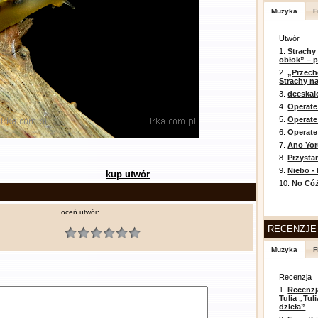
Muzyka
F
Utwór
1.
Strachy
obłok” – 
2.
„Przech
Strachy na
3.
deeska
4.
Operate
5.
Operat
6.
Operate 
7.
Ano Yor
8.
Przysta
9.
Niebo -
kup utwór
10.
No Cóż
oceń utwór:
RECENZJE
Muzyka
F
Recenzja
1.
Recenzj
Tulia „Tu
dzieła”