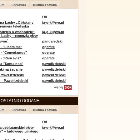
ilm
Literatura
Kultura i sztuka
Od
 na Lachy „Obłąkany
ja-g-k@wp.pl
premiera teledysku
odzień o wschodzie”
ja-g-k@wp.pl
 Lachy – recenzja płyty
lować
pandaredski
 - "Libera me"
operate
e - "Comedamus"
operate
- "Rara avis"
operate
u "Tamta noc"
pawelizdebski
nki na żądanie
pawelizdebski
 Paweł Izdebski
pawelizdebski
 - Paweł Izdebski
pawelizdebski
więcej
 OSTATNIO DODANE
ilm
Literatura
Kultura i sztuka
Od
a debiutanckiej płyty
ja-g-k@wp.pl
lia” – ludowego „małego