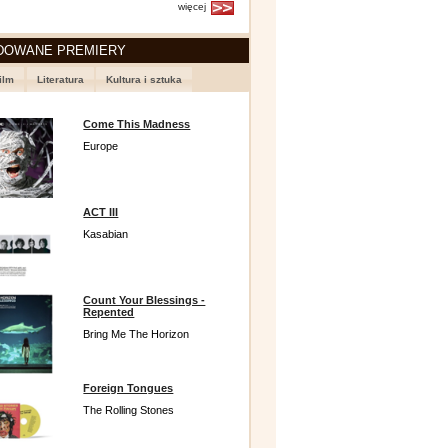
więcej
DOWANE PREMIERY
ilm
Literatura
Kultura i sztuka
Come This Madness
Europe
ACT III
Kasabian
Count Your Blessings -
Repented
Bring Me The Horizon
Foreign Tongues
The Rolling Stones