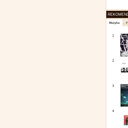
REKOMEN
Muzyka
F
1
2
3
4