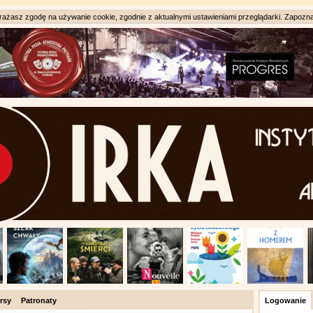
ażasz zgodę na używanie cookie, zgodnie z aktualnymi ustawieniami przeglądarki. Zapozna
rsy
Patronaty
Logowanie