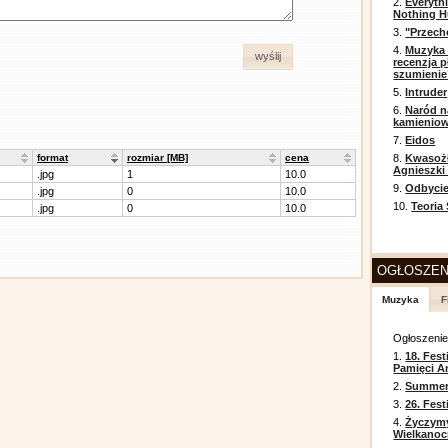
2.
Everyth
Nothing H
3.
"Przech
4.
Muzyka 
wyślij
recenzja p
szumienie
5.
Intruder
6.
Naród n
kamienio
7.
Eidos
format
rozmiar [MB]
cena
8.
Kwasożł
Agnieszki
.jpg
1
10.0
9.
Odbycie
.jpg
0
10.0
10.
Teoria
.jpg
0
10.0
OGŁOSZEN
Muzyka
F
Ogłoszeni
1.
18. Fest
Pamięci A
2.
Summer 
3.
26. Fes
4.
Życzym
Wielkanoc