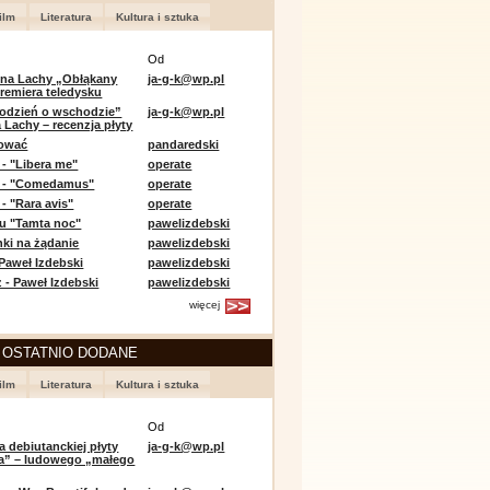
ilm
Literatura
Kultura i sztuka
Od
 na Lachy „Obłąkany
ja-g-k@wp.pl
premiera teledysku
odzień o wschodzie”
ja-g-k@wp.pl
 Lachy – recenzja płyty
lować
pandaredski
 - "Libera me"
operate
e - "Comedamus"
operate
- "Rara avis"
operate
u "Tamta noc"
pawelizdebski
nki na żądanie
pawelizdebski
 Paweł Izdebski
pawelizdebski
 - Paweł Izdebski
pawelizdebski
więcej
 OSTATNIO DODANE
ilm
Literatura
Kultura i sztuka
Od
a debiutanckiej płyty
ja-g-k@wp.pl
lia” – ludowego „małego