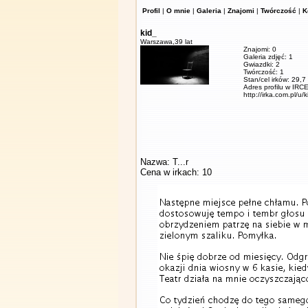
Profil
|
O mnie
|
Galeria
|
Znajomi
|
Twórczość
|
K
kid_
Warszawa,
39 lat
Znajomi: 0
Galeria zdjęć: 1
Gwiazdki: 2
Twórczość: 1
Stan/cel irków: 29,7
Adres profilu w IRCE
http://irka.com.pl/u/
Nazwa: T...r
Cena w irkach: 10