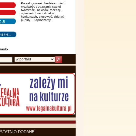
Po zalogowaniu będziesz mieć
możliwośc dodawania swojej
twórczości, newsów, recenzji,
ogłoszeń, brać udział w
konkursach, głosować, zbierać
punkty... Zapraszamy!
hasło
STATNIO DODANE