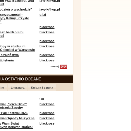
ing Was Beautiful, and
ja-g-k@wp.pl
urt
odzień o wschodzie"
ja-g-k@wp.pl
sprzeczności –
o.laf
łyty Kaliny „Czyste
”
blackrose
asz bardzo lubi
blackrose
wać
blackrose
opy w studiu im.
blackrose
 Osieckiej w Warszawie
 Szaleństwa
blackrose
 Splątania
blackrose
więcej
IA OSTATNIO DODANE
ilm
Literatura
Kultura i sztuka
e
Od
iwal „Serca Bicie”
blackrose
ndrzeja Zauchy
Fall Festival 2026
blackrose
tiwal Ogrody Muzyczne
blackrose
y Wam Świąt
blackrose
nych pełnych słońca!