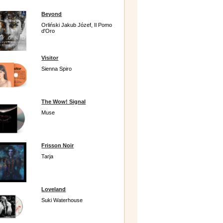
Beyond
Orliński Jakub Józef, Il Pomo
d'Oro
Visitor
Sienna Spiro
The Wow! Signal
Muse
Frisson Noir
Tarja
Loveland
Suki Waterhouse