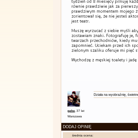
Działa na wyobraźnię, świetn
gaba
,
37 lat
Warszawa
DODAJ OPINIĘ
średnia ocena: