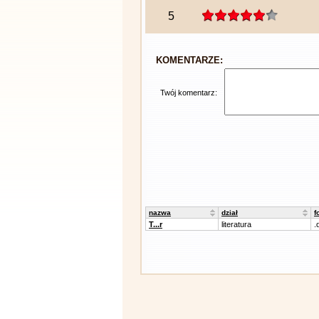
5
KOMENTARZE:
Twój komentarz:
nazwa
dział
f
T...r
literatura
.