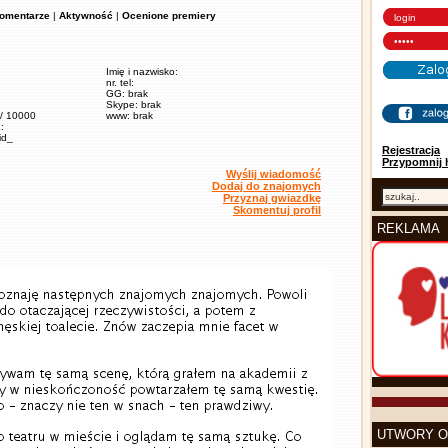
omentarze
|
Aktywność
|
Ocenione premiery
Imię i nazwisko:
nr. tel:
GG: brak
Skype: brak
 / 10000
www: brak
:
kid_
Rejestracja
Przypomnij 
Wyślij wiadomość
Dodaj do znajomych
Przyznaj gwiazdkę
Skomentuj profil
REKLAMA
UTWORY O