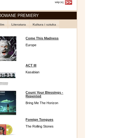
więcej
DOWANE PREMIERY
ilm
Literatura
Kultura i sztuka
Come This Madness
Europe
ACT III
Kasabian
Count Your Blessings -
Repented
Bring Me The Horizon
Foreign Tongues
The Rolling Stones