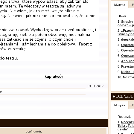
Muzyka
F
Utwór
1.
Strachy
obłok” – 
2.
„Przech
Strachy na
3.
deeska
4.
Operate
5.
Operat
6.
Operate 
7.
Ano Yor
8.
Przysta
9.
Niebo -
kup utwór
10.
No Cóż
01.11.2012
e!
RECENZJE
Muzyka
F
Recenzja
1.
Recenzj
Tulia „Tu
dzieła”
oceń utwór: