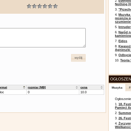
2.
Everyth
Nothing H
3.
"Przech
4.
Muzyka 
recenzja p
szumienie
5.
Intruder
6.
Naród n
kamienio
7.
Eidos
8.
Kwasożł
Agnieszki
9.
Odbycie
wyślij
10.
Teoria
OGŁOSZEN
ormat
rozmiar [MB]
cena
Muzyka
F
doc
0
10.0
Ogłoszeni
1.
18. Fest
Pamięci A
2.
Summer 
3.
26. Fes
4.
Życzym
Wielkanoc