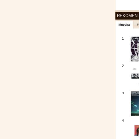
REKOMEN
Muzyka
F
1
2
3
4