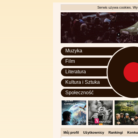
Serwis używa cookies. Wyr
Muzyka
Film
Literatura
Kultura i Sztuka
Społeczność
Mój profil
Użytkownicy
Rankingi
Konku