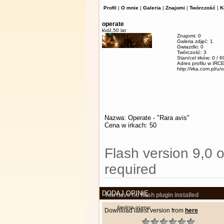
Profil
|
O mnie
|
Galeria
|
Znajomi
|
Twórczość
|
K
operate
łódź,
50 lat
Znajomi: 0
Galeria zdjęć: 1
Gwiazdki: 0
Twórczość: 3
Stan/cel irków: 0 / 
Adres profilu w IRCE
http://irka.com.pl/u/
Nazwa: Operate - "Rara avis"
Cena w irkach: 50
Flash version 9,0 o
required
DODAJ OPINIĘ
You have no flash plugin installed
średnia ocena:
Download latest version from
here