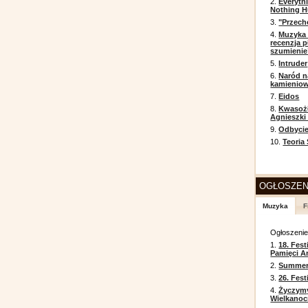
2.
Everyth
Nothing H
3.
"Przech
4.
Muzyka 
recenzja p
szumienie
5.
Intruder
6.
Naród n
kamienio
7.
Eidos
8.
Kwasożł
Agnieszki
9.
Odbycie
10.
Teoria
OGŁOSZEN
Muzyka
F
Ogłoszeni
1.
18. Fest
Pamięci A
2.
Summer 
3.
26. Fes
4.
Życzym
Wielkanoc