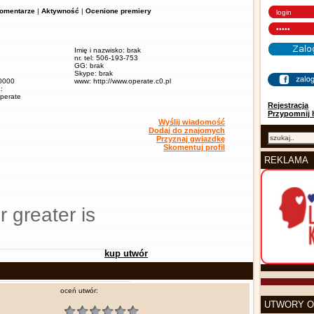
omentarze
|
Aktywność
|
Ocenione premiery
Imię i nazwisko: brak
nr. tel: 506-193-753
GG: brak
Skype: brak
60000
www: http://www.operate.c0.pl
:
operate
Rejestracja
Przypomnij 
Wyślij wiadomość
Dodaj do znajomych
Przyznaj gwiazdkę
Skomentuj profil
REKLAMA
r greater is
kup utwór
oceń utwór:
UTWORY O