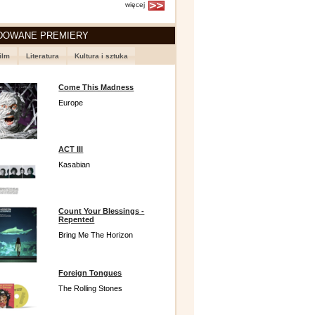
więcej
DOWANE PREMIERY
ilm
Literatura
Kultura i sztuka
Come This Madness
Europe
ACT III
Kasabian
Count Your Blessings -
Repented
Bring Me The Horizon
Foreign Tongues
The Rolling Stones