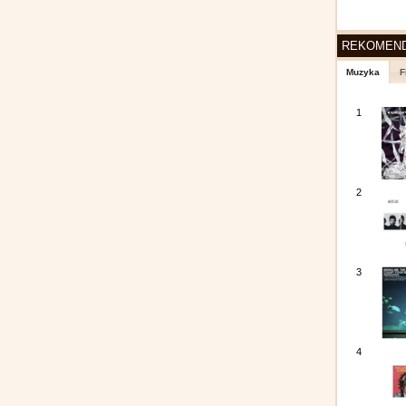
REKOMEN
Muzyka
F
1
2
3
4