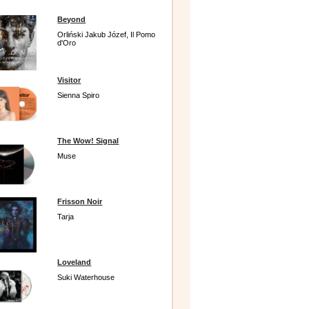
Beyond
Orliński Jakub Józef, Il Pomo
d'Oro
Visitor
Sienna Spiro
The Wow! Signal
Muse
Frisson Noir
Tarja
Loveland
Suki Waterhouse