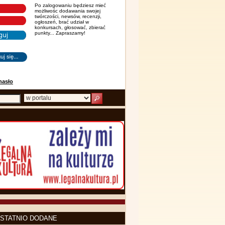
Po zalogowaniu będziesz mieć
możliwośc dodawania swojej
twórczości, newsów, recenzji,
ogłoszeń, brać udział w
konkursach, głosować, zbierać
punkty... Zapraszamy!
hasło
STATNIO DODANE