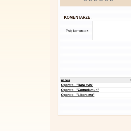
KOMENTARZE:
Twój komentarz:
nazwa
Operate - "Rara avis"
Operate - "Comedamus"
Operate - "Libera me"