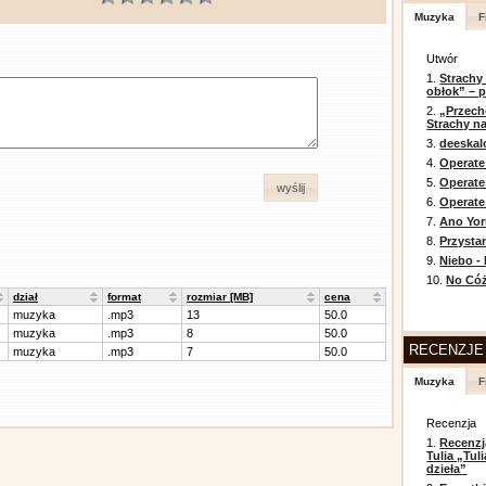
Muzyka
F
Utwór
1.
Strachy
obłok” – 
2.
„Przech
Strachy na
3.
deeska
4.
Operate
5.
Operat
wyślij
6.
Operate 
7.
Ano Yor
8.
Przysta
9.
Niebo -
10.
No Cóż
dział
format
rozmiar [MB]
cena
muzyka
.mp3
13
50.0
muzyka
.mp3
8
50.0
RECENZJE
muzyka
.mp3
7
50.0
Muzyka
F
Recenzja
1.
Recenzj
Tulia „Tu
dzieła”