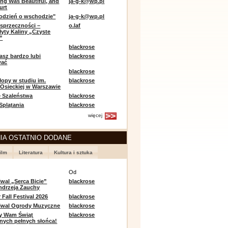
ing Was Beautiful, and
ja-g-k@wp.pl
urt
odzień o wschodzie"
ja-g-k@wp.pl
sprzeczności –
o.laf
łyty Kaliny „Czyste
”
blackrose
asz bardzo lubi
blackrose
wać
blackrose
opy w studiu im.
blackrose
 Osieckiej w Warszawie
 Szaleństwa
blackrose
 Splątania
blackrose
więcej
IA OSTATNIO DODANE
ilm
Literatura
Kultura i sztuka
e
Od
iwal „Serca Bicie”
blackrose
ndrzeja Zauchy
Fall Festival 2026
blackrose
tiwal Ogrody Muzyczne
blackrose
y Wam Świąt
blackrose
nych pełnych słońca!