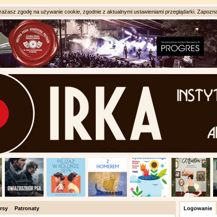
ażasz zgodę na używanie cookie, zgodnie z aktualnymi ustawieniami przeglądarki. Zapozna
rsy
Patronaty
Logowanie