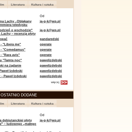
ilm
Literatura
Kultura i sztuka
Od
 na Lachy „Obłąkany
ja-g-k@wp.pl
premiera teledysku
odzień o wschodzie”
ja-g-k@wp.pl
 Lachy – recenzja płyty
lować
pandaredski
 - "Libera me"
operate
e - "Comedamus"
operate
- "Rara avis"
operate
u "Tamta noc"
pawelizdebski
nki na żądanie
pawelizdebski
 Paweł Izdebski
pawelizdebski
 - Paweł Izdebski
pawelizdebski
więcej
 OSTATNIO DODANE
ilm
Literatura
Kultura i sztuka
Od
a debiutanckiej płyty
ja-g-k@wp.pl
lia” – ludowego „małego