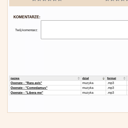
KOMENTARZE:
Twój komentarz:
nazwa
dział
format
Operate - "Rara avis"
muzyka
.mp3
Operate - "Comedamus"
muzyka
.mp3
Operate - "Libera me"
muzyka
.mp3