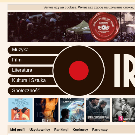
Serwis używa cookies. Wyrażasz zgodę na używanie cookie, zg
Muzyka
Film
Literatura
Kultura i Sztuka
Społeczność
Mój profil
Użytkownicy
Rankingi
Konkursy
Patronaty