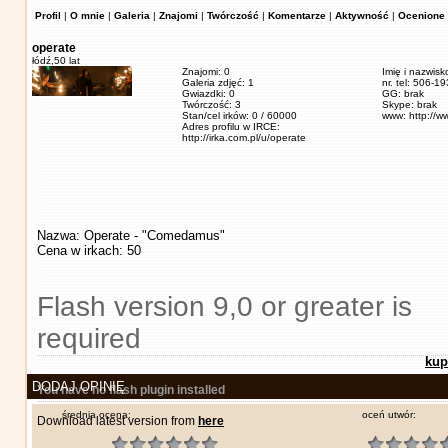
Profil
|
O mnie
|
Galeria
|
Znajomi
|
Twórczość
|
Komentarze
|
Aktywność
|
Ocenione 
operate
łódź,
50 lat
Znajomi: 0
Imię i nazwisk
Galeria zdjęć: 1
nr. tel: 506-1
Gwiazdki: 0
GG: brak
Twórczość: 3
Skype: brak
Stan/cel irków: 0 / 60000
www: http://w
Adres profilu w IRCE:
http://irka.com.pl/u/operate
Nazwa: Operate - "Comedamus"
Cena w irkach: 50
Flash version 9,0 or greater is
required
kup
DODAJ OPINIĘ
You have no flash plugin installed
średnia ocena:
oceń utwór:
Download latest version from
here