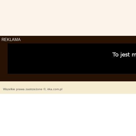
REKLAMA
Wszelkie prawa zastrzeżone ©, irka.com.pl