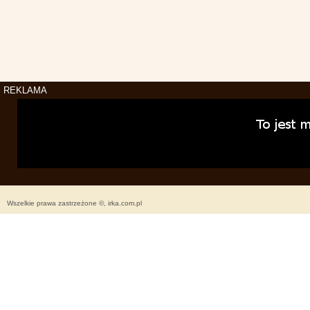
REKLAMA
Wszelkie prawa zastrzeżone ©, irka.com.pl