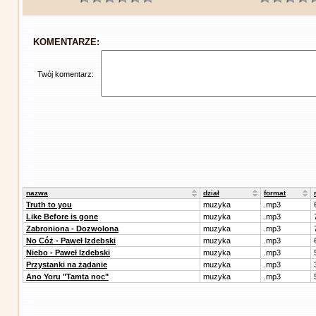
KOMENTARZE:
Twój komentarz:
nazwa
dział
format
Truth to you
muzyka
.mp3
Like Before is gone
muzyka
.mp3
Zabroniona - Dozwolona
muzyka
.mp3
No Cóż - Paweł Izdebski
muzyka
.mp3
Niebo - Paweł Izdebski
muzyka
.mp3
Przystanki na żądanie
muzyka
.mp3
Ano Yoru "Tamta noc"
muzyka
.mp3