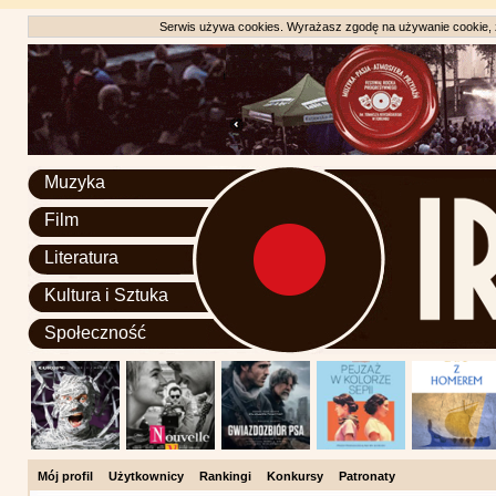
Serwis używa cookies. Wyrażasz zgodę na używanie cookie, zg
Muzyka
Film
Literatura
Kultura i Sztuka
Społeczność
Mój profil
Użytkownicy
Rankingi
Konkursy
Patronaty