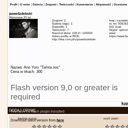
Profil
|
O mnie
|
Galeria
|
Znajomi
|
Twórczość
|
Komentarze
|
Aktywność
|
Ocenione 
pawelizdebski
Warszawa,
35 lat
Znajomi: 2
Imię i nazwisk
Galeria zdjęć: 1
nr. tel: 5082
Gwiazdki: 3
GG: brak
Twórczość: 7
Skype: spinn
Stan/cel irków: 108,9 / 100000
www:
Adres profilu w IRCE:
https://www.f
http://irka.com.pl/u/pawelizdebski
Nazwa: Ano Yoru "Tamta noc"
Cena w irkach: 300
Flash version 9,0 or greater is
required
kup
DODAJ OPINIĘ
You have no flash plugin installed
średnia ocena:
oceń utwór:
Download latest version from
here