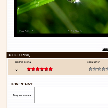
kup
DODAJ OPINIĘ
średnia ocena:
oceń utwór:
6
KOMENTARZE:
Twój komentarz: