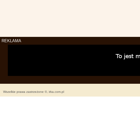
REKLAMA
Wszelkie prawa zastrzeżone ©, irka.com.pl