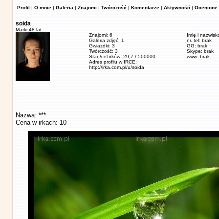
Profil
|
O mnie
|
Galeria
|
Znajomi
|
Twórczość
|
Komentarze
|
Aktywność
|
Ocenione 
soida
Marki,
48 lat
Znajomi: 6
Imię i nazwisk
Galeria zdjęć: 1
nr. tel: brak
Gwiazdki: 3
GG: brak
Twórczość: 3
Skype: brak
Stan/cel irków: 29,7 / 500000
www: brak
Adres profilu w IRCE:
http://irka.com.pl/u/soida
Nazwa: ***
Cena w irkach: 10