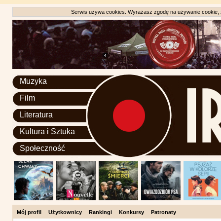
Serwis używa cookies. Wyrażasz zgodę na używanie cookie, zg
Muzyka
Film
Literatura
Kultura i Sztuka
Społeczność
Mój profil
Użytkownicy
Rankingi
Konkursy
Patronaty