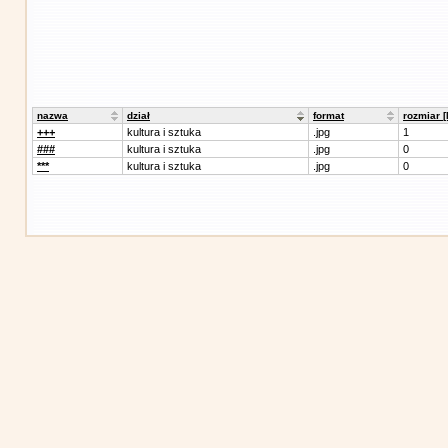
nazwa
dział
format
rozmiar 
+++
kultura i sztuka
.jpg
1
###
kultura i sztuka
.jpg
0
***
kultura i sztuka
.jpg
0