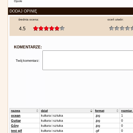
Opole
DODAJ OPINIĘ
średnia ocena:
oceń utwór:
4.5
KOMENTARZE:
Twój komentarz:
nazwa
dział
format
rozmiar
ocean
kultura i sztuka
.jpg
1
Guitar
kultura i sztuka
.jpg
0
Góry
kultura i sztuka
.jpg
0
test gif
kultura i sztuka
.gif
0