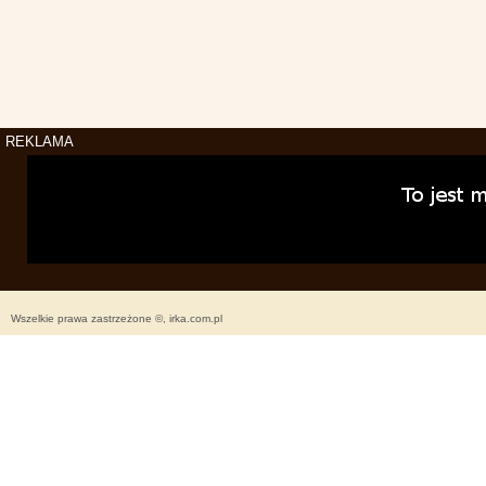
REKLAMA
Wszelkie prawa zastrzeżone ©, irka.com.pl