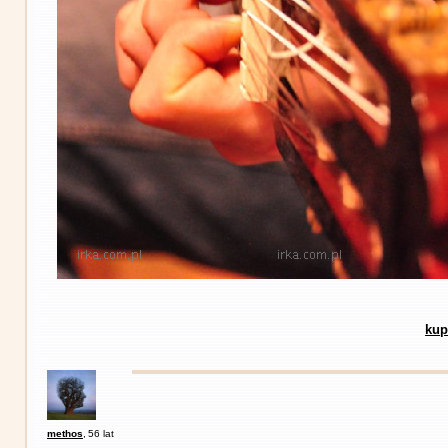
kup
methos
,
56 lat