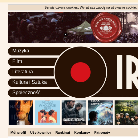
Serwis używa cookies. Wyrażasz zgodę na używanie cookie, zg
Muzyka
Film
Literatura
Kultura i Sztuka
Społeczność
Mój profil
Użytkownicy
Rankingi
Konkursy
Patronaty