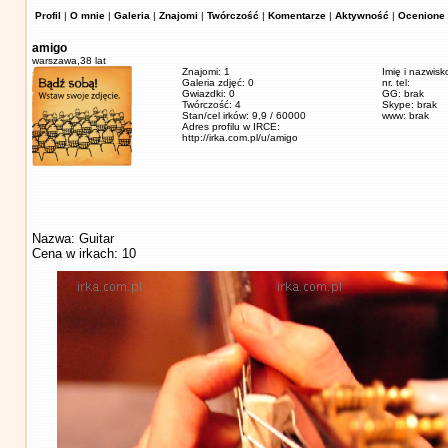
Profil
|
O mnie
|
Galeria
|
Znajomi
|
Twórczość
|
Komentarze
|
Aktywność
|
Ocenione 
amigo
warszawa,
38 lat
Znajomi: 1
Imię i nazwisk
Galeria zdjęć: 0
nr. tel:
Gwiazdki: 0
GG: brak
Twórczość: 4
Skype: brak
Stan/cel irków: 9,9 / 60000
www: brak
Adres profilu w IRCE:
http://irka.com.pl/u/amigo
Nazwa: Guitar
Cena w irkach: 10