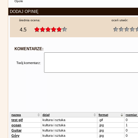
Opole
DODAJ OPINIĘ
średnia ocena:
oceń utwór:
4.5
KOMENTARZE:
Twój komentarz:
nazwa
dział
format
rozmiar
test gif
kultura i sztuka
.gif
0
ocean
kultura i sztuka
.jpg
1
Guitar
kultura i sztuka
.jpg
0
Góry
kultura i sztuka
.jpg
0