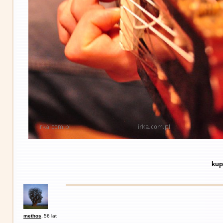
kup
methos
,
56 lat