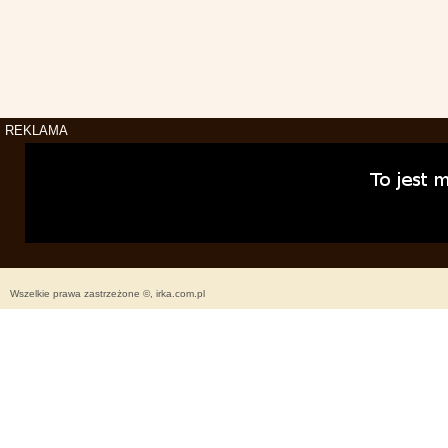
REKLAMA
Wszelkie prawa zastrzeżone ©, irka.com.pl