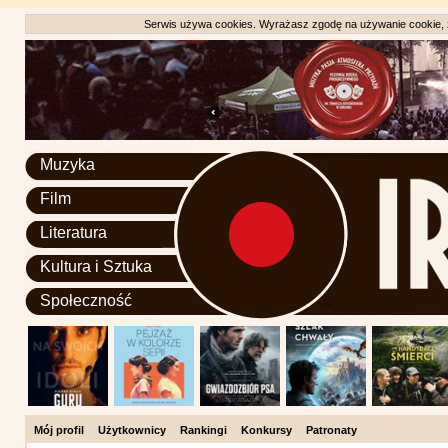
Serwis używa cookies. Wyrażasz zgodę na używanie cookie, zg
Muzyka
Film
Literatura
Kultura i Sztuka
Społeczność
Mój profil
Użytkownicy
Rankingi
Konkursy
Patronaty