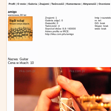
Profil
|
O mnie
|
Galeria
|
Znajomi
|
Twórczość
|
Komentarze
|
Aktywność
|
Ocenione 
amigo
warszawa,
38 lat
Znajomi: 1
Imię i nazwisk
Galeria zdjęć: 0
nr. tel:
Gwiazdki: 0
GG: brak
Twórczość: 4
Skype: brak
Stan/cel irków: 9,9 / 60000
www: brak
Adres profilu w IRCE:
http://irka.com.pl/u/amigo
Nazwa: Guitar
Cena w irkach: 10