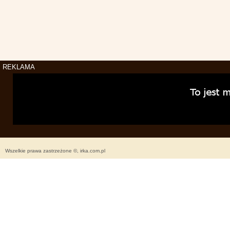
REKLAMA
Wszelkie prawa zastrzeżone ©, irka.com.pl