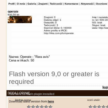
Profil
|
O mnie
|
Galeria
|
Znajomi
|
Twórczość
|
Komentarze
|
Aktywność
|
Ocenione 
operate
łódź,
50 lat
Znajomi: 0
Imię i nazwisk
Galeria zdjęć: 1
nr. tel: 506-1
Gwiazdki: 0
GG: brak
Twórczość: 3
Skype: brak
Stan/cel irków: 0 / 60000
www: http://w
Adres profilu w IRCE:
http://irka.com.pl/u/operate
Nazwa: Operate - "Rara avis"
Cena w irkach: 50
Flash version 9,0 or greater is
required
kup
DODAJ OPINIĘ
You have no flash plugin installed
średnia ocena:
oceń utwór:
Download latest version from
here