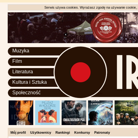
Serwis używa cookies. Wyrażasz zgodę na używanie cookie, zg
Muzyka
Film
Literatura
Kultura i Sztuka
Społeczność
Mój profil
Użytkownicy
Rankingi
Konkursy
Patronaty