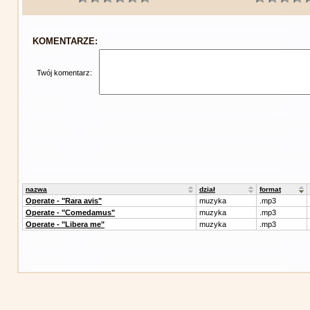
KOMENTARZE:
Twój komentarz:
nazwa
dział
format
Operate - "Rara avis"
muzyka
.mp3
Operate - "Comedamus"
muzyka
.mp3
Operate - "Libera me"
muzyka
.mp3