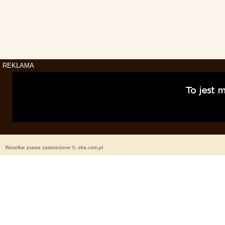
REKLAMA
Wszelkie prawa zastrzeżone ©, irka.com.pl