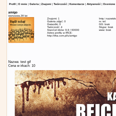
Profil
|
O mnie
|
Galeria
|
Znajomi
|
Twórczość
|
Komentarze
|
Aktywność
|
Ocenione 
amigo
warszawa,
38 lat
Znajomi: 1
Imię i nazwisk
Galeria zdjęć: 0
nr. tel:
Gwiazdki: 0
GG: brak
Twórczość: 4
Skype: brak
Stan/cel irków: 9,9 / 60000
www: brak
Adres profilu w IRCE:
http://irka.com.pl/u/amigo
Nazwa: test gif
Cena w irkach: 10