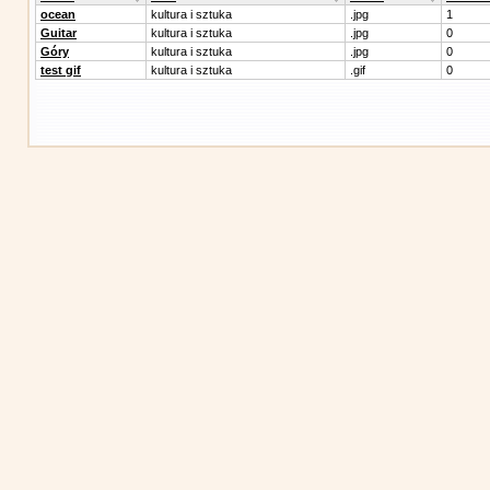
ocean
kultura i sztuka
.jpg
1
Guitar
kultura i sztuka
.jpg
0
Góry
kultura i sztuka
.jpg
0
test gif
kultura i sztuka
.gif
0