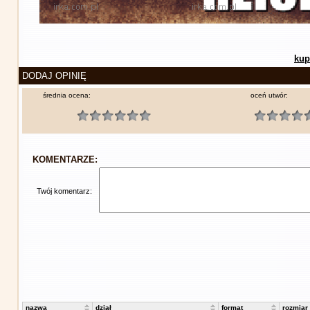
kup
DODAJ OPINIĘ
średnia ocena:
oceń utwór:
KOMENTARZE:
Twój komentarz:
nazwa
dział
format
rozmiar