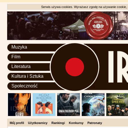
Serwis używa cookies. Wyrażasz zgodę na używanie cookie, zg
Muzyka
Film
Literatura
Kultura i Sztuka
Społeczność
Mój profil
Użytkownicy
Rankingi
Konkursy
Patronaty