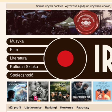
Serwis używa cookies. Wyrażasz zgodę na używanie cookie, zg
Muzyka
Film
Literatura
Kultura i Sztuka
Społeczność
Mój profil
Użytkownicy
Rankingi
Konkursy
Patronaty