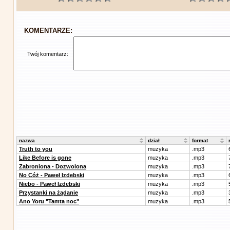
KOMENTARZE:
Twój komentarz:
nazwa
dział
format
Truth to you
muzyka
.mp3
Like Before is gone
muzyka
.mp3
Zabroniona - Dozwolona
muzyka
.mp3
No Cóż - Paweł Izdebski
muzyka
.mp3
Niebo - Paweł Izdebski
muzyka
.mp3
Przystanki na żądanie
muzyka
.mp3
Ano Yoru "Tamta noc"
muzyka
.mp3