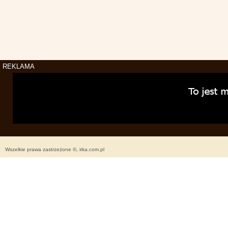
REKLAMA
Wszelkie prawa zastrzeżone ©, irka.com.pl