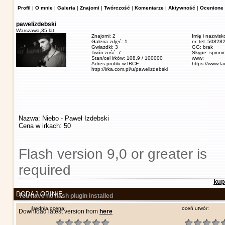
Profil
|
O mnie
|
Galeria
|
Znajomi
|
Twórczość
|
Komentarze
|
Aktywność
|
Ocenione 
pawelizdebski
Warszawa,
35 lat
Znajomi: 2
Imię i nazwisk
Galeria zdjęć: 1
nr. tel: 5082
Gwiazdki: 3
GG: brak
Twórczość: 7
Skype: spinn
Stan/cel irków: 108,9 / 100000
www:
Adres profilu w IRCE:
https://www.f
http://irka.com.pl/u/pawelizdebski
Nazwa: Niebo - Paweł Izdebski
Cena w irkach: 50
Flash version 9,0 or greater is
required
kup
DODAJ OPINIĘ
You have no flash plugin installed
średnia ocena:
oceń utwór:
Download latest version from
here