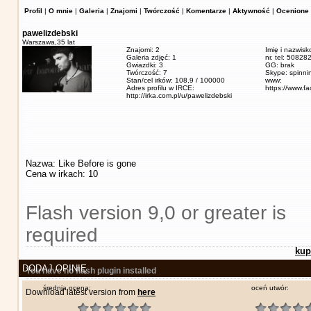
Profil
|
O mnie
|
Galeria
|
Znajomi
|
Twórczość
|
Komentarze
|
Aktywność
|
Ocenione 
pawelizdebski
Warszawa,
35 lat
Znajomi: 2
Imię i nazwisk
Galeria zdjęć: 1
nr. tel: 5082
Gwiazdki: 3
GG: brak
Twórczość: 7
Skype: spinn
Stan/cel irków: 108,9 / 100000
www:
Adres profilu w IRCE:
https://www.f
http://irka.com.pl/u/pawelizdebski
Nazwa: Like Before is gone
Cena w irkach: 10
Flash version 9,0 or greater is
required
kup
DODAJ OPINIĘ
You have no flash plugin installed
średnia ocena:
oceń utwór:
Download latest version from
here