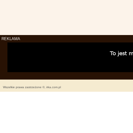
REKLAMA
Wszelkie prawa zastrzeżone ©, irka.com.pl