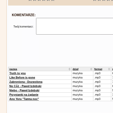
KOMENTARZE:
Twój komentarz:
nazwa
dział
format
Truth to you
muzyka
.mp3
Like Before is gone
muzyka
.mp3
Zabroniona - Dozwolona
muzyka
.mp3
No Cóż - Paweł Izdebski
muzyka
.mp3
Niebo - Paweł Izdebski
muzyka
.mp3
Przystanki na żądanie
muzyka
.mp3
Ano Yoru "Tamta noc"
muzyka
.mp3