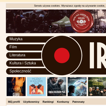
Serwis używa cookies. Wyrażasz zgodę na używanie cookie, zg
Muzyka
Film
Literatura
Kultura i Sztuka
Społeczność
Mój profil
Użytkownicy
Rankingi
Konkursy
Patronaty