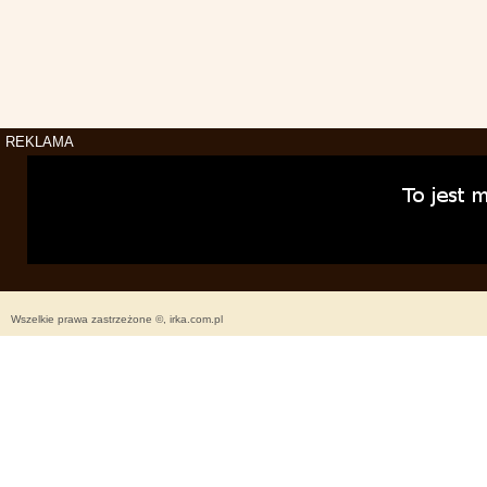
REKLAMA
Wszelkie prawa zastrzeżone ©, irka.com.pl