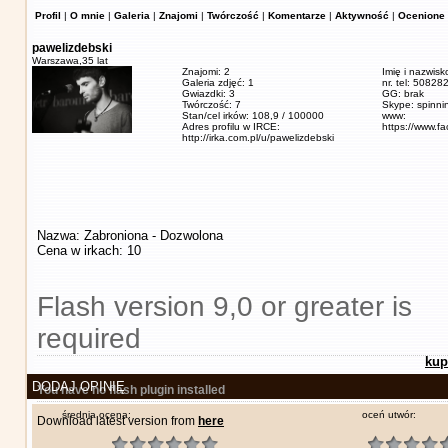
Profil
|
O mnie
|
Galeria
|
Znajomi
|
Twórczość
|
Komentarze
|
Aktywność
|
Ocenione 
pawelizdebski
Warszawa,
35 lat
Znajomi: 2
Imię i nazwisk
Galeria zdjęć: 1
nr. tel: 5082
Gwiazdki: 3
GG: brak
Twórczość: 7
Skype: spinn
Stan/cel irków: 108,9 / 100000
www:
Adres profilu w IRCE:
https://www.f
http://irka.com.pl/u/pawelizdebski
Nazwa: Zabroniona - Dozwolona
Cena w irkach: 10
Flash version 9,0 or greater is
required
kup
DODAJ OPINIĘ
You have no flash plugin installed
średnia ocena:
oceń utwór:
Download latest version from
here