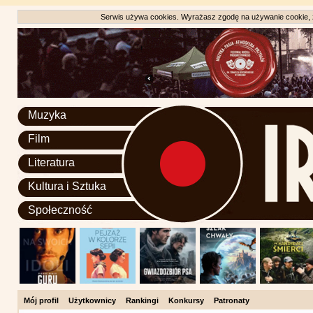
Serwis używa cookies. Wyrażasz zgodę na używanie cookie, zg
Muzyka
Film
Literatura
Kultura i Sztuka
Społeczność
Mój profil
Użytkownicy
Rankingi
Konkursy
Patronaty