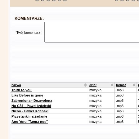
KOMENTARZE:
Twój komentarz:
nazwa
dział
format
Truth to you
muzyka
.mp3
Like Before is gone
muzyka
.mp3
Zabroniona - Dozwolona
muzyka
.mp3
No Cóż - Paweł Izdebski
muzyka
.mp3
Niebo - Paweł Izdebski
muzyka
.mp3
Przystanki na żądanie
muzyka
.mp3
Ano Yoru "Tamta noc"
muzyka
.mp3