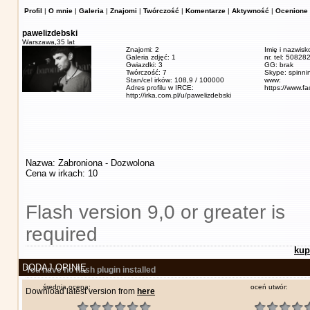
Profil
|
O mnie
|
Galeria
|
Znajomi
|
Twórczość
|
Komentarze
|
Aktywność
|
Ocenione 
pawelizdebski
Warszawa,
35 lat
Znajomi: 2
Imię i nazwisk
Galeria zdjęć: 1
nr. tel: 5082
Gwiazdki: 3
GG: brak
Twórczość: 7
Skype: spinn
Stan/cel irków: 108,9 / 100000
www:
Adres profilu w IRCE:
https://www.f
http://irka.com.pl/u/pawelizdebski
Nazwa: Zabroniona - Dozwolona
Cena w irkach: 10
Flash version 9,0 or greater is
required
kup
DODAJ OPINIĘ
You have no flash plugin installed
średnia ocena:
oceń utwór:
Download latest version from
here