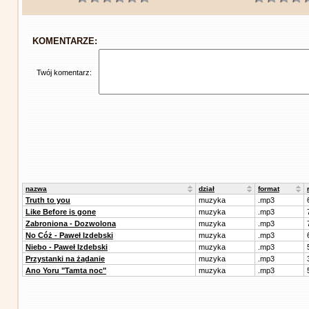
KOMENTARZE:
Twój komentarz:
nazwa
dział
format
Truth to you
muzyka
.mp3
Like Before is gone
muzyka
.mp3
Zabroniona - Dozwolona
muzyka
.mp3
No Cóż - Paweł Izdebski
muzyka
.mp3
Niebo - Paweł Izdebski
muzyka
.mp3
Przystanki na żądanie
muzyka
.mp3
Ano Yoru "Tamta noc"
muzyka
.mp3