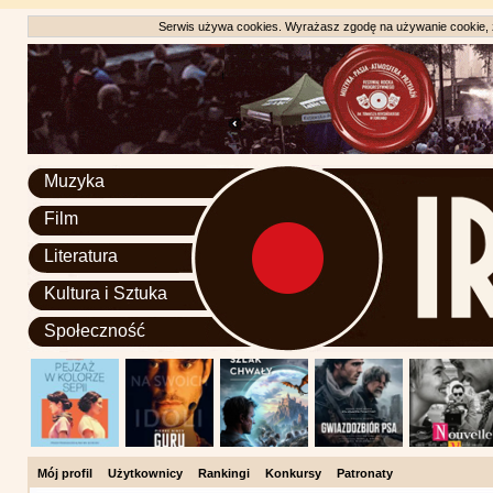
Serwis używa cookies. Wyrażasz zgodę na używanie cookie, zg
Muzyka
Film
Literatura
Kultura i Sztuka
Społeczność
Mój profil
Użytkownicy
Rankingi
Konkursy
Patronaty