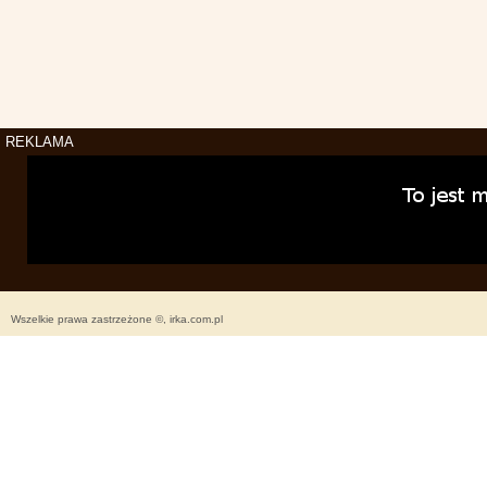
REKLAMA
Wszelkie prawa zastrzeżone ©, irka.com.pl