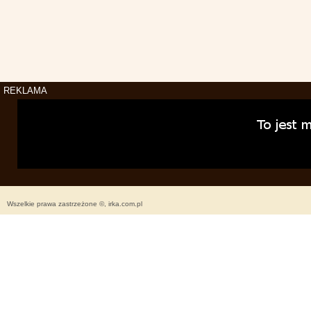
REKLAMA
Wszelkie prawa zastrzeżone ©, irka.com.pl