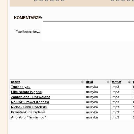
KOMENTARZE:
Twój komentarz:
nazwa
dział
format
Truth to you
muzyka
.mp3
Like Before is gone
muzyka
.mp3
Zabroniona - Dozwolona
muzyka
.mp3
No Cóż - Paweł Izdebski
muzyka
.mp3
Niebo - Paweł Izdebski
muzyka
.mp3
Przystanki na żądanie
muzyka
.mp3
Ano Yoru "Tamta noc"
muzyka
.mp3