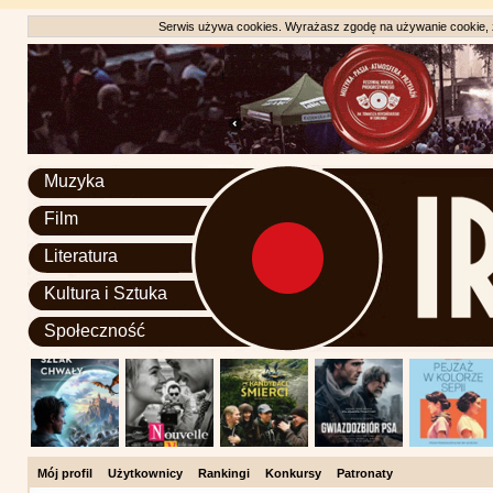
Serwis używa cookies. Wyrażasz zgodę na używanie cookie, zg
Muzyka
Film
Literatura
Kultura i Sztuka
Społeczność
Mój profil
Użytkownicy
Rankingi
Konkursy
Patronaty