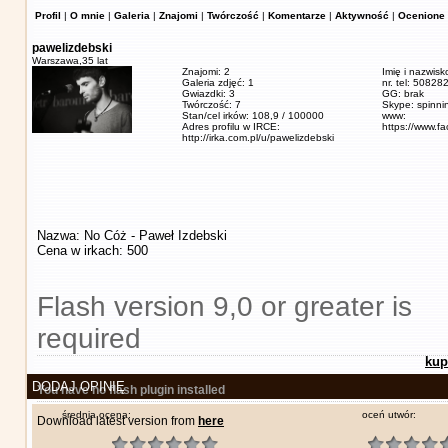
Profil
|
O mnie
|
Galeria
|
Znajomi
|
Twórczość
|
Komentarze
|
Aktywność
|
Ocenione 
pawelizdebski
Warszawa,
35 lat
Znajomi: 2
Imię i nazwisk
Galeria zdjęć: 1
nr. tel: 5082
Gwiazdki: 3
GG: brak
Twórczość: 7
Skype: spinn
Stan/cel irków: 108,9 / 100000
www:
Adres profilu w IRCE:
https://www.f
http://irka.com.pl/u/pawelizdebski
Nazwa: No Cóż - Paweł Izdebski
Cena w irkach: 500
Flash version 9,0 or greater is
required
kup
DODAJ OPINIĘ
You have no flash plugin installed
średnia ocena:
oceń utwór:
Download latest version from
here