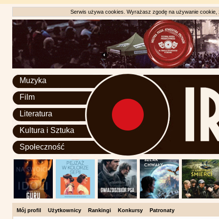
Serwis używa cookies. Wyrażasz zgodę na używanie cookie, zg
Muzyka
Film
Literatura
Kultura i Sztuka
Społeczność
Mój profil
Użytkownicy
Rankingi
Konkursy
Patronaty