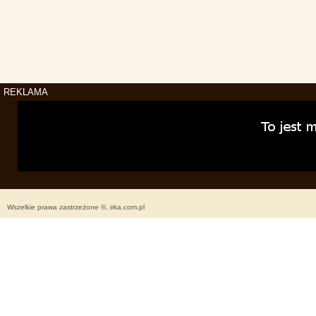
REKLAMA
Wszelkie prawa zastrzeżone ©, irka.com.pl