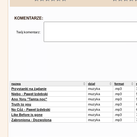
KOMENTARZE:
Twój komentarz:
nazwa
dział
format
Przystanki na żądanie
muzyka
.mp3
Niebo - Paweł Izdebski
muzyka
.mp3
Ano Yoru "Tamta noc"
muzyka
.mp3
Truth to you
muzyka
.mp3
No Cóż - Paweł Izdebski
muzyka
.mp3
Like Before is gone
muzyka
.mp3
Zabroniona - Dozwolona
muzyka
.mp3