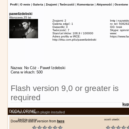
Profil
|
O mnie
|
Galeria
|
Znajomi
|
Twórczość
|
Komentarze
|
Aktywność
|
Ocenione 
pawelizdebski
Warszawa,
35 lat
Znajomi: 2
Imię i nazwisk
Galeria zdjęć: 1
nr. tel: 5082
Gwiazdki: 3
GG: brak
Twórczość: 7
Skype: spinn
Stan/cel irków: 108,9 / 100000
www:
Adres profilu w IRCE:
https://www.f
http://irka.com.pl/u/pawelizdebski
Nazwa: No Cóż - Paweł Izdebski
Cena w irkach: 500
Flash version 9,0 or greater is
required
kup
DODAJ OPINIĘ
You have no flash plugin installed
średnia ocena:
oceń utwór:
Download latest version from
here