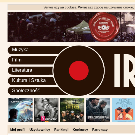
Serwis używa cookies. Wyrażasz zgodę na używanie cookie, zg
Muzyka
Film
Literatura
Kultura i Sztuka
Społeczność
Mój profil
Użytkownicy
Rankingi
Konkursy
Patronaty