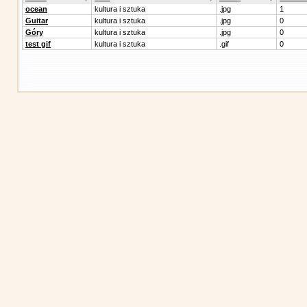
ocean
kultura i sztuka
.jpg
1
Guitar
kultura i sztuka
.jpg
0
Góry
kultura i sztuka
.jpg
0
test gif
kultura i sztuka
.gif
0