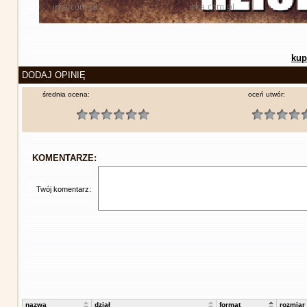
kup
DODAJ OPINIĘ
średnia ocena:
oceń utwór:
KOMENTARZE:
Twój komentarz:
nazwa
dział
format
rozmiar