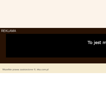
REKLAMA
Wszelkie prawa zastrzeżone ©, irka.com.pl