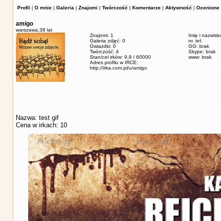
Profil
|
O mnie
|
Galeria
|
Znajomi
|
Twórczość
|
Komentarze
|
Aktywność
|
Ocenione 
amigo
warszawa,
38 lat
Znajomi: 1
Imię i nazwisk
Galeria zdjęć: 0
nr. tel:
Gwiazdki: 0
GG: brak
Twórczość: 4
Skype: brak
Stan/cel irków: 9,9 / 60000
www: brak
Adres profilu w IRCE:
http://irka.com.pl/u/amigo
Nazwa: test gif
Cena w irkach: 10