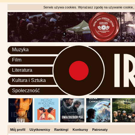
Serwis używa cookies. Wyrażasz zgodę na używanie cookie, zg
Muzyka
Film
Literatura
Kultura i Sztuka
Społeczność
Mój profil
Użytkownicy
Rankingi
Konkursy
Patronaty