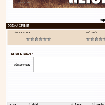
kup
DODAJ OPINIĘ
średnia ocena:
oceń utwór:
KOMENTARZE:
Twój komentarz:
nazwa
dział
format
rozmiar