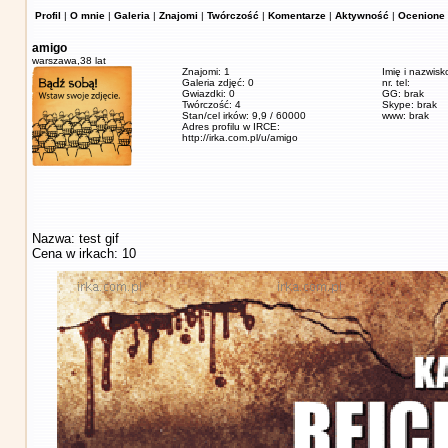
Profil
|
O mnie
|
Galeria
|
Znajomi
|
Twórczość
|
Komentarze
|
Aktywność
|
Ocenione 
amigo
warszawa,
38 lat
Znajomi: 1
Imię i nazwisk
Galeria zdjęć: 0
nr. tel:
Gwiazdki: 0
GG: brak
Twórczość: 4
Skype: brak
Stan/cel irków: 9,9 / 60000
www: brak
Adres profilu w IRCE:
http://irka.com.pl/u/amigo
Nazwa: test gif
Cena w irkach: 10