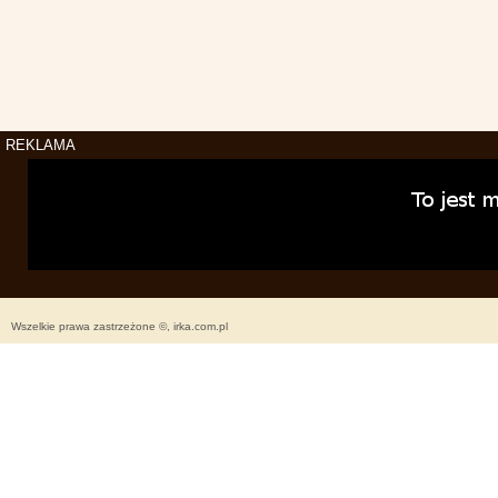
REKLAMA
Wszelkie prawa zastrzeżone ©, irka.com.pl