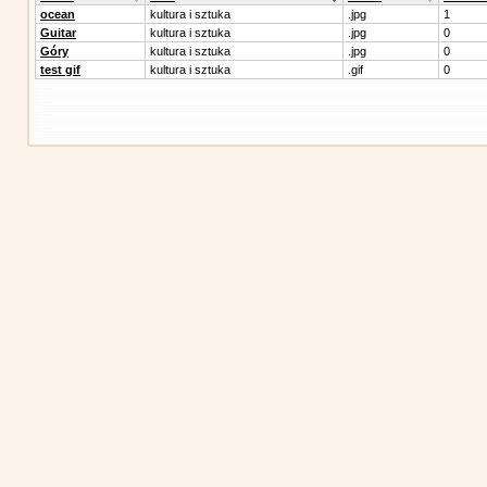
ocean
kultura i sztuka
.jpg
1
Guitar
kultura i sztuka
.jpg
0
Góry
kultura i sztuka
.jpg
0
test gif
kultura i sztuka
.gif
0