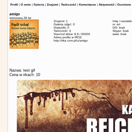
Profil
|
O mnie
|
Galeria
|
Znajomi
|
Twórczość
|
Komentarze
|
Aktywność
|
Ocenione 
amigo
warszawa,
38 lat
Znajomi: 1
Imię i nazwisk
Galeria zdjęć: 0
nr. tel:
Gwiazdki: 0
GG: brak
Twórczość: 4
Skype: brak
Stan/cel irków: 9,9 / 60000
www: brak
Adres profilu w IRCE:
http://irka.com.pl/u/amigo
Nazwa: test gif
Cena w irkach: 10