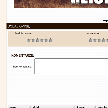
kup
DODAJ OPINIĘ
średnia ocena:
oceń utwór:
KOMENTARZE:
Twój komentarz:
nazwa
dział
format
rozmiar