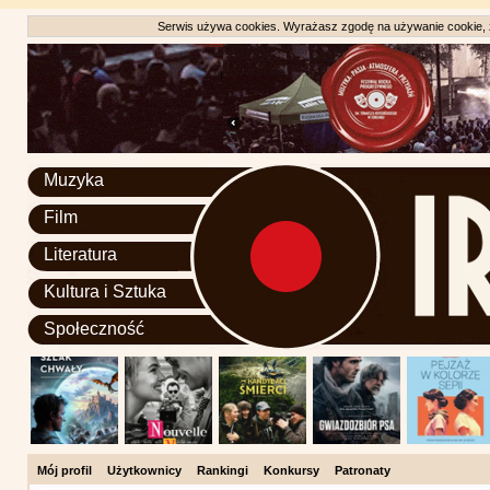
Serwis używa cookies. Wyrażasz zgodę na używanie cookie, zg
Muzyka
Film
Literatura
Kultura i Sztuka
Społeczność
Mój profil
Użytkownicy
Rankingi
Konkursy
Patronaty