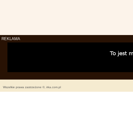
REKLAMA
Wszelkie prawa zastrzeżone ©, irka.com.pl