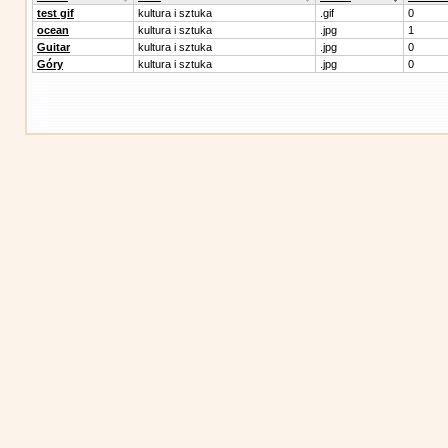
test gif
kultura i sztuka
.gif
0
ocean
kultura i sztuka
.jpg
1
Guitar
kultura i sztuka
.jpg
0
Góry
kultura i sztuka
.jpg
0