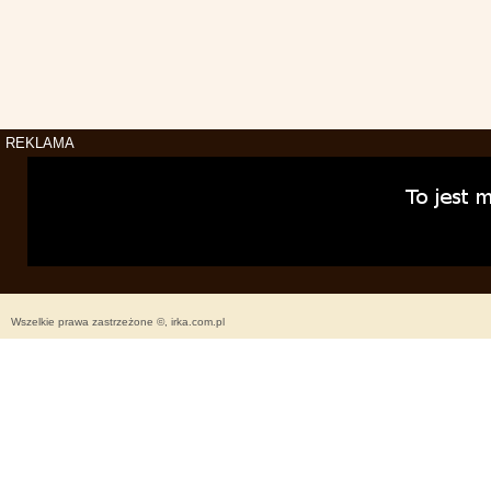
REKLAMA
Wszelkie prawa zastrzeżone ©, irka.com.pl