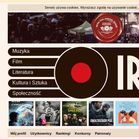
Serwis używa cookies. Wyrażasz zgodę na używanie cookie, zg
Muzyka
Film
Literatura
Kultura i Sztuka
Społeczność
Mój profil
Użytkownicy
Rankingi
Konkursy
Patronaty