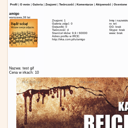
Profil
|
O mnie
|
Galeria
|
Znajomi
|
Twórczość
|
Komentarze
|
Aktywność
|
Ocenione 
amigo
warszawa,
38 lat
Znajomi: 1
Imię i nazwisk
Galeria zdjęć: 0
nr. tel:
Gwiazdki: 0
GG: brak
Twórczość: 4
Skype: brak
Stan/cel irków: 9,9 / 60000
www: brak
Adres profilu w IRCE:
http://irka.com.pl/u/amigo
Nazwa: test gif
Cena w irkach: 10