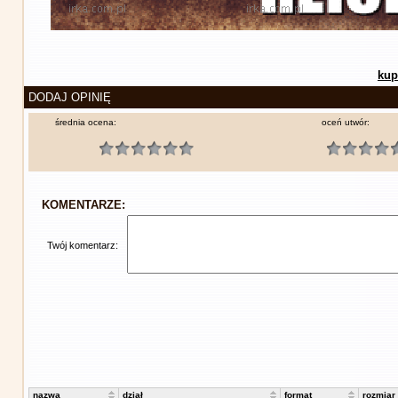
kup
DODAJ OPINIĘ
średnia ocena:
oceń utwór:
KOMENTARZE:
Twój komentarz:
nazwa
dział
format
rozmiar