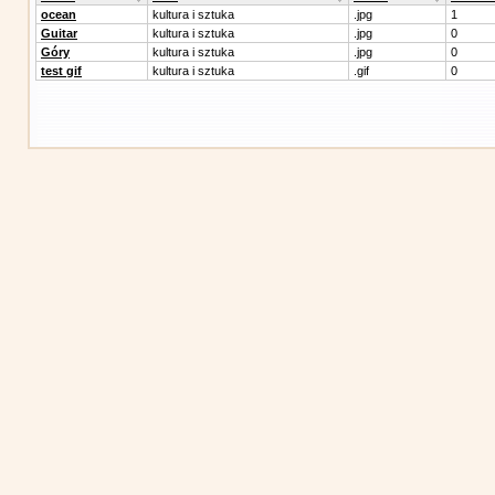
ocean
kultura i sztuka
.jpg
1
Guitar
kultura i sztuka
.jpg
0
Góry
kultura i sztuka
.jpg
0
test gif
kultura i sztuka
.gif
0