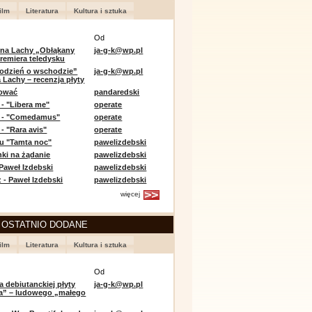
ilm
Literatura
Kultura i sztuka
Od
 na Lachy „Obłąkany
ja-g-k@wp.pl
premiera teledysku
odzień o wschodzie”
ja-g-k@wp.pl
 Lachy – recenzja płyty
lować
pandaredski
 - "Libera me"
operate
e - "Comedamus"
operate
- "Rara avis"
operate
u "Tamta noc"
pawelizdebski
nki na żądanie
pawelizdebski
 Paweł Izdebski
pawelizdebski
 - Paweł Izdebski
pawelizdebski
więcej
 OSTATNIO DODANE
ilm
Literatura
Kultura i sztuka
Od
a debiutanckiej płyty
ja-g-k@wp.pl
lia” – ludowego „małego