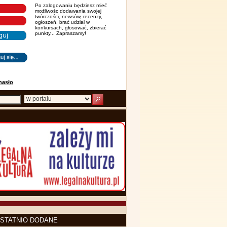
Po zalogowaniu będziesz mieć
możliwośc dodawania swojej
twórczości, newsów, recenzji,
ogłoszeń, brać udział w
konkursach, głosować, zbierać
punkty... Zapraszamy!
hasło
STATNIO DODANE