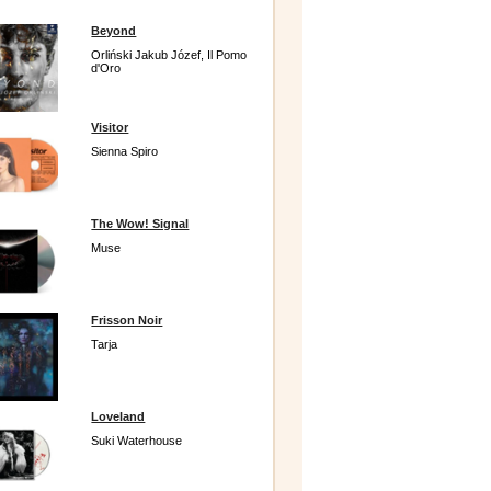
Beyond
Orliński Jakub Józef, Il Pomo
d'Oro
Visitor
Sienna Spiro
The Wow! Signal
Muse
Frisson Noir
Tarja
Loveland
Suki Waterhouse