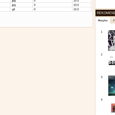
.jpg
0
10.0
.jpg
0
10.0
.gif
0
10.0
REKOMEN
Muzyka
F
1
2
3
4