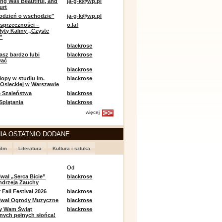
ing Was Beautiful, and
ja-g-k@wp.pl
urt
odzień o wschodzie"
ja-g-k@wp.pl
sprzeczności –
o.laf
łyty Kaliny „Czyste
”
blackrose
asz bardzo lubi
blackrose
wać
blackrose
opy w studiu im.
blackrose
 Osieckiej w Warszawie
 Szaleństwa
blackrose
 Splątania
blackrose
więcej
IA OSTATNIO DODANE
ilm
Literatura
Kultura i sztuka
e
Od
iwal „Serca Bicie”
blackrose
ndrzeja Zauchy
Fall Festival 2026
blackrose
tiwal Ogrody Muzyczne
blackrose
y Wam Świąt
blackrose
nych pełnych słońca!