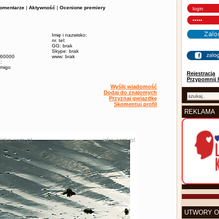
omentarze
|
Aktywność
|
Ocenione premiery
Imię i nazwisko:
nr. tel:
GG: brak
Skype: brak
/ 60000
www: brak
:
amigo
Rejestracja
Przypomnij 
Wyślij wiadomość
Dodaj do znajomych
Przyznaj gwiazdkę
Skomentuj profil
REKLAMA
UTWORY O