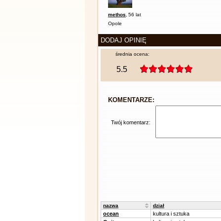
methos
,
56 lat
Opole
DODAJ OPINIĘ
średnia ocena:
5.5
KOMENTARZE:
Twój komentarz:
nazwa
dział
ocean
kultura i sztuka