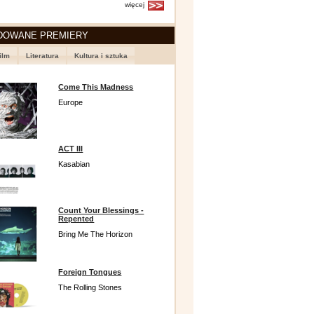
więcej
DOWANE PREMIERY
ilm
Literatura
Kultura i sztuka
Come This Madness
Europe
ACT III
Kasabian
Count Your Blessings -
Repented
Bring Me The Horizon
Foreign Tongues
The Rolling Stones