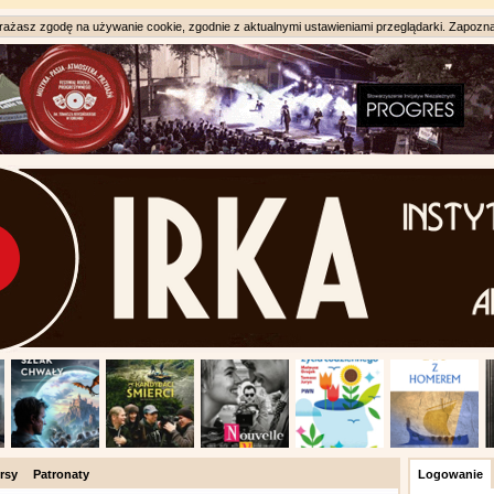
ażasz zgodę na używanie cookie, zgodnie z aktualnymi ustawieniami przeglądarki. Zapozna
rsy
Patronaty
Logowanie