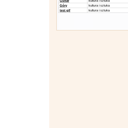
Guitar
kultura i sztuka
Góry
kultura i sztuka
test gif
kultura i sztuka