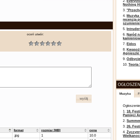
2.
Everyth
Nothing H
3.
"Przech
4.
Muzyka 
recenzja p
szumienie
5.
Intruder
oceń utwór:
6.
Naród n
kamienio
7.
Eidos
8.
Kwasożł
Agnieszki
9.
Odbycie
10.
Teoria
OGŁOSZEN
Muzyka
F
wyślij
Ogłoszeni
1.
18. Fest
Pamięci A
2.
Summer 
3.
26. Fes
format
rozmiar [MB]
cena
4.
Życzym
.jpg
1
10.0
Wielkanoc