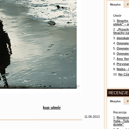
Muzyka
F
Utwór
1.
Strachy
obłok” – 
2.
„Przech
Strachy na
3.
deeska
4.
Operate
5.
Operat
6.
Operate 
7.
Ano Yor
8.
Przysta
9.
Niebo -
10.
No Cóż
RECENZJE
Muzyka
F
kup utwór
Recenzja
11.06.2013
1.
Recenzj
Tulia „Tu
dzieła”