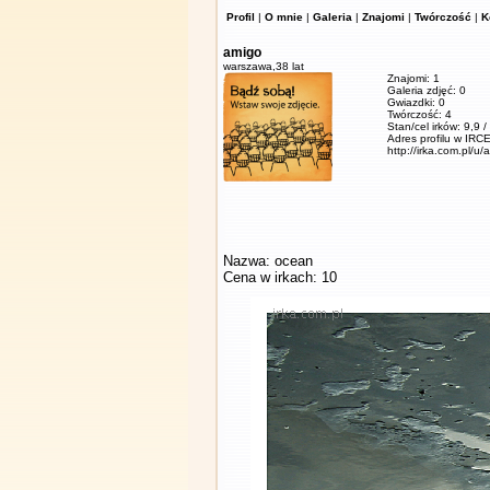
Profil
|
O mnie
|
Galeria
|
Znajomi
|
Twórczość
|
K
amigo
warszawa,
38 lat
Znajomi: 1
Galeria zdjęć: 0
Gwiazdki: 0
Twórczość: 4
Stan/cel irków: 9,9 
Adres profilu w IRCE
http://irka.com.pl/u/
Nazwa: ocean
Cena w irkach: 10