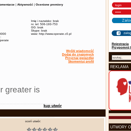
omentarze
|
Aktywność
|
Ocenione premiery
Imię i nazwisko: brak
nr. tel: 506-193-753
GG: brak
Skype: brak
60000
www: http://www.operate.c0.pl
:
operate
Rejestracja
Przypomnij 
Wyślij wiadomość
Dodaj do znajomych
Przyznaj gwiazdkę
Skomentuj profil
REKLAMA
r greater is
kup utwór
oceń utwór:
UTWORY O