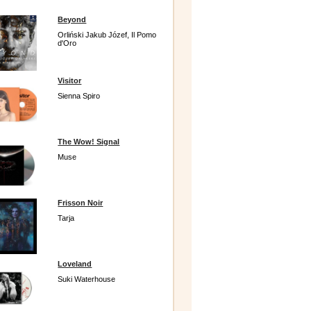
Beyond
Orliński Jakub Józef, Il Pomo
d'Oro
Visitor
Sienna Spiro
The Wow! Signal
Muse
Frisson Noir
Tarja
Loveland
Suki Waterhouse