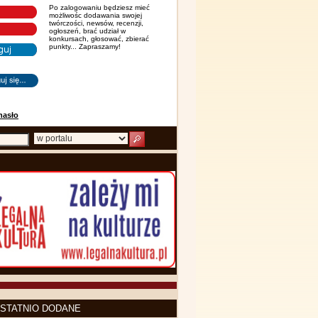
Po zalogowaniu będziesz mieć
możliwośc dodawania swojej
twórczości, newsów, recenzji,
ogłoszeń, brać udział w
konkursach, głosować, zbierać
punkty... Zapraszamy!
hasło
STATNIO DODANE