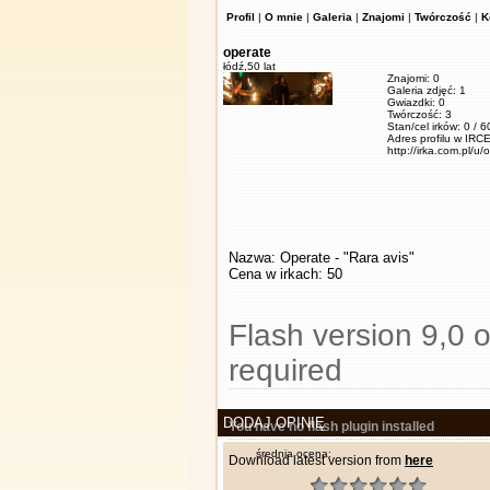
Profil
|
O mnie
|
Galeria
|
Znajomi
|
Twórczość
|
K
operate
łódź,
50 lat
Znajomi: 0
Galeria zdjęć: 1
Gwiazdki: 0
Twórczość: 3
Stan/cel irków: 0 / 
Adres profilu w IRCE
http://irka.com.pl/u/
Nazwa: Operate - "Rara avis"
Cena w irkach: 50
Flash version 9,0 o
required
DODAJ OPINIĘ
You have no flash plugin installed
średnia ocena:
Download latest version from
here