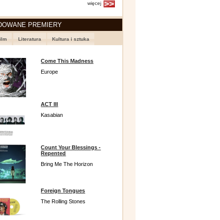
więcej
DOWANE PREMIERY
ilm
Literatura
Kultura i sztuka
Come This Madness
Europe
ACT III
Kasabian
Count Your Blessings -
Repented
Bring Me The Horizon
Foreign Tongues
The Rolling Stones