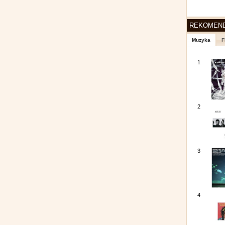
REKOMEN
Muzyka
F
1
2
3
4