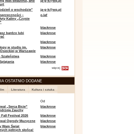
ing Was Beautiful, and
ja-g-k@wp.pl
urt
odzień o wschodzie"
ja-g-k@wp.pl
sprzeczności –
o.laf
łyty Kaliny „Czyste
”
blackrose
asz bardzo lubi
blackrose
wać
blackrose
opy w studiu im.
blackrose
 Osieckiej w Warszawie
 Szaleństwa
blackrose
 Splątania
blackrose
więcej
IA OSTATNIO DODANE
ilm
Literatura
Kultura i sztuka
e
Od
iwal „Serca Bicie”
blackrose
ndrzeja Zauchy
Fall Festival 2026
blackrose
tiwal Ogrody Muzyczne
blackrose
y Wam Świąt
blackrose
nych pełnych słońca!