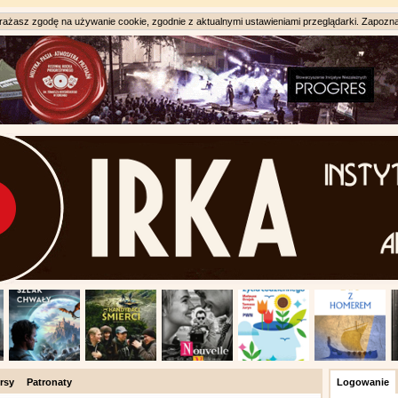
ażasz zgodę na używanie cookie, zgodnie z aktualnymi ustawieniami przeglądarki. Zapozna
rsy
Patronaty
Logowanie