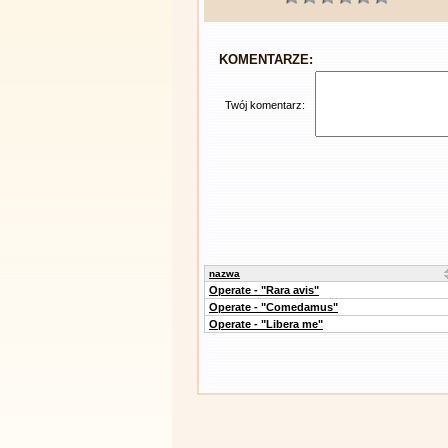
KOMENTARZE:
Twój komentarz:
nazwa
Operate - "Rara avis"
Operate - "Comedamus"
Operate - "Libera me"