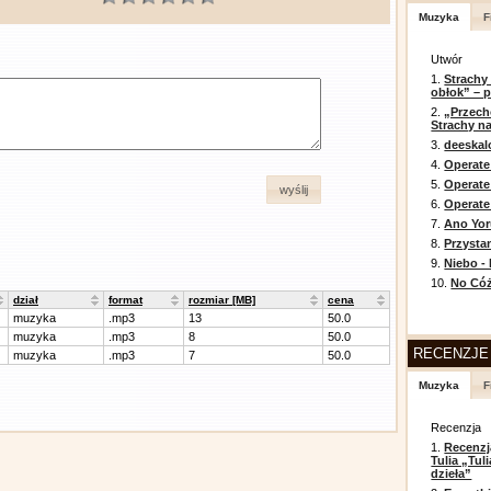
Muzyka
F
Utwór
1.
Strachy
obłok” – 
2.
„Przech
Strachy na
3.
deeska
4.
Operate
5.
Operat
wyślij
6.
Operate 
7.
Ano Yor
8.
Przysta
9.
Niebo -
10.
No Cóż
dział
format
rozmiar [MB]
cena
muzyka
.mp3
13
50.0
muzyka
.mp3
8
50.0
RECENZJE
muzyka
.mp3
7
50.0
Muzyka
F
Recenzja
1.
Recenzj
Tulia „Tu
dzieła”