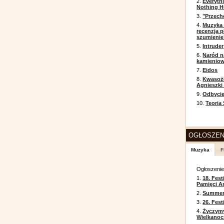
2.
Everyth
Nothing H
3.
"Przech
4.
Muzyka 
recenzja p
szumienie
5.
Intruder
6.
Naród n
kamienio
7.
Eidos
8.
Kwasożł
Agnieszki
9.
Odbycie
10.
Teoria
OGŁOSZEN
Muzyka
F
Ogłoszeni
1.
18. Fest
Pamięci A
2.
Summer 
3.
26. Fes
4.
Życzym
Wielkanoc