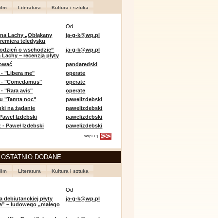
ilm
Literatura
Kultura i sztuka
Od
 na Lachy „Obłąkany
ja-g-k@wp.pl
premiera teledysku
odzień o wschodzie”
ja-g-k@wp.pl
 Lachy – recenzja płyty
lować
pandaredski
 - "Libera me"
operate
e - "Comedamus"
operate
- "Rara avis"
operate
u "Tamta noc"
pawelizdebski
nki na żądanie
pawelizdebski
 Paweł Izdebski
pawelizdebski
 - Paweł Izdebski
pawelizdebski
więcej
 OSTATNIO DODANE
ilm
Literatura
Kultura i sztuka
Od
a debiutanckiej płyty
ja-g-k@wp.pl
lia” – ludowego „małego