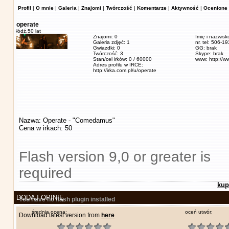
Profil
|
O mnie
|
Galeria
|
Znajomi
|
Twórczość
|
Komentarze
|
Aktywność
|
Ocenione 
operate
łódź,
50 lat
Znajomi: 0
Imię i nazwisk
Galeria zdjęć: 1
nr. tel: 506-1
Gwiazdki: 0
GG: brak
Twórczość: 3
Skype: brak
Stan/cel irków: 0 / 60000
www: http://w
Adres profilu w IRCE:
http://irka.com.pl/u/operate
Nazwa: Operate - "Comedamus"
Cena w irkach: 50
Flash version 9,0 or greater is
required
kup
DODAJ OPINIĘ
You have no flash plugin installed
średnia ocena:
oceń utwór:
Download latest version from
here