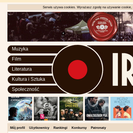
Serwis używa cookies. Wyrażasz zgodę na używanie cookie, zg
Muzyka
Film
Literatura
Kultura i Sztuka
Społeczność
Mój profil
Użytkownicy
Rankingi
Konkursy
Patronaty