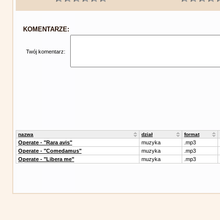
KOMENTARZE:
Twój komentarz:
nazwa
dział
format
Operate - "Rara avis"
muzyka
.mp3
Operate - "Comedamus"
muzyka
.mp3
Operate - "Libera me"
muzyka
.mp3