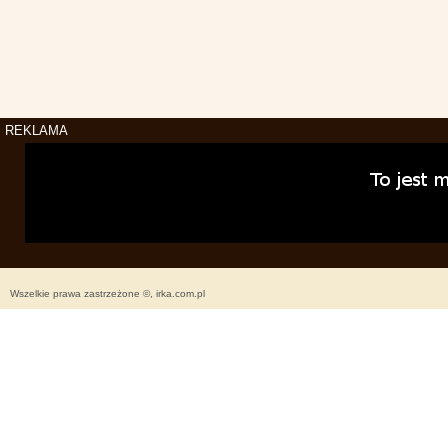
REKLAMA
Wszelkie prawa zastrzeżone ©, irka.com.pl