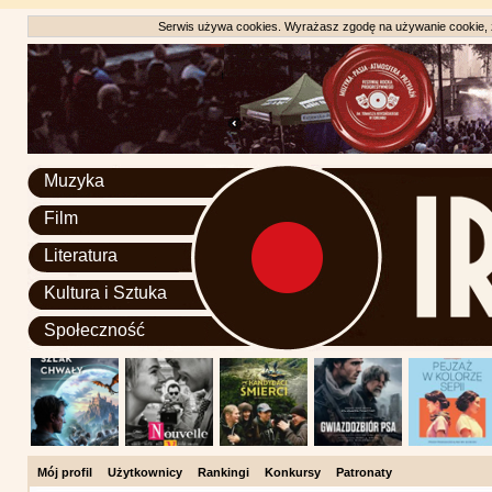
Serwis używa cookies. Wyrażasz zgodę na używanie cookie, zg
Muzyka
Film
Literatura
Kultura i Sztuka
Społeczność
Mój profil
Użytkownicy
Rankingi
Konkursy
Patronaty