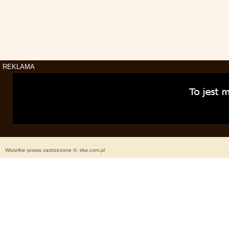
REKLAMA
Wszelkie prawa zastrzeżone ©, irka.com.pl