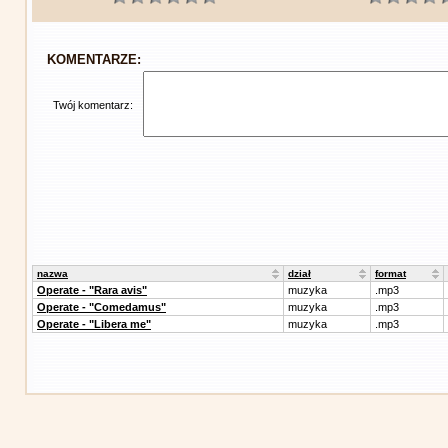
KOMENTARZE:
Twój komentarz:
nazwa
dział
format
Operate - "Rara avis"
muzyka
.mp3
Operate - "Comedamus"
muzyka
.mp3
Operate - "Libera me"
muzyka
.mp3