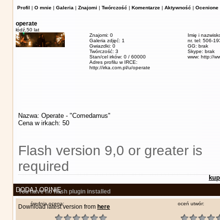
Profil
|
O mnie
|
Galeria
|
Znajomi
|
Twórczość
|
Komentarze
|
Aktywność
|
Ocenione 
operate
łódź,
50 lat
Znajomi: 0
Imię i nazwisk
Galeria zdjęć: 1
nr. tel: 506-1
Gwiazdki: 0
GG: brak
Twórczość: 3
Skype: brak
Stan/cel irków: 0 / 60000
www: http://w
Adres profilu w IRCE:
http://irka.com.pl/u/operate
Nazwa: Operate - "Comedamus"
Cena w irkach: 50
Flash version 9,0 or greater is
required
kup
DODAJ OPINIĘ
You have no flash plugin installed
średnia ocena:
oceń utwór:
Download latest version from
here