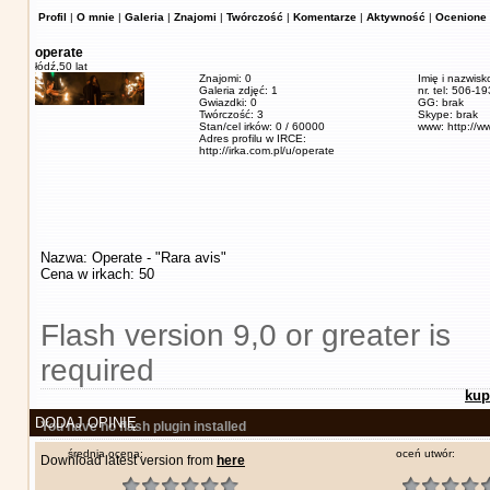
Profil
|
O mnie
|
Galeria
|
Znajomi
|
Twórczość
|
Komentarze
|
Aktywność
|
Ocenione 
operate
łódź,
50 lat
Znajomi: 0
Imię i nazwisk
Galeria zdjęć: 1
nr. tel: 506-1
Gwiazdki: 0
GG: brak
Twórczość: 3
Skype: brak
Stan/cel irków: 0 / 60000
www: http://w
Adres profilu w IRCE:
http://irka.com.pl/u/operate
Nazwa: Operate - "Rara avis"
Cena w irkach: 50
Flash version 9,0 or greater is
required
kup
DODAJ OPINIĘ
You have no flash plugin installed
średnia ocena:
oceń utwór:
Download latest version from
here