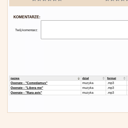
KOMENTARZE:
Twój komentarz:
nazwa
dział
format
Operate - "Comedamus"
muzyka
.mp3
Operate - "Libera me"
muzyka
.mp3
Operate - "Rara avis"
muzyka
.mp3