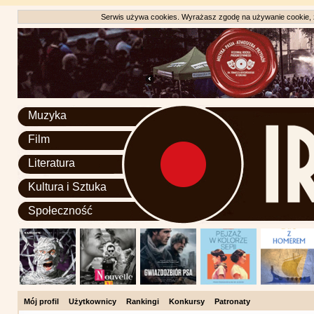
Serwis używa cookies. Wyrażasz zgodę na używanie cookie, zg
Muzyka
Film
Literatura
Kultura i Sztuka
Społeczność
Mój profil
Użytkownicy
Rankingi
Konkursy
Patronaty