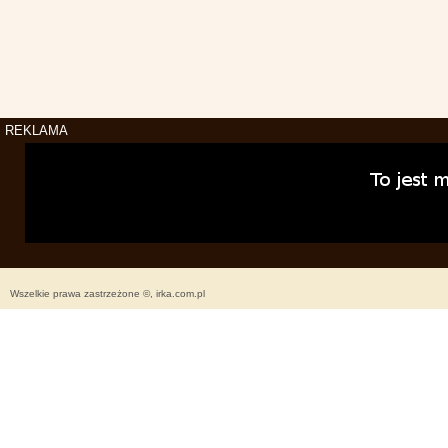
REKLAMA
Wszelkie prawa zastrzeżone ©, irka.com.pl