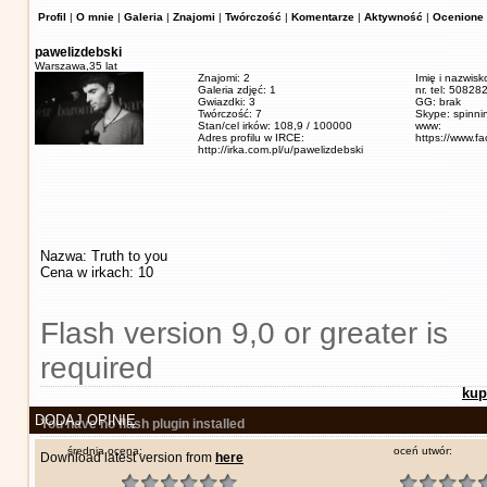
Profil
|
O mnie
|
Galeria
|
Znajomi
|
Twórczość
|
Komentarze
|
Aktywność
|
Ocenione 
pawelizdebski
Warszawa,
35 lat
Znajomi: 2
Imię i nazwisk
Galeria zdjęć: 1
nr. tel: 5082
Gwiazdki: 3
GG: brak
Twórczość: 7
Skype: spinn
Stan/cel irków: 108,9 / 100000
www:
Adres profilu w IRCE:
https://www.f
http://irka.com.pl/u/pawelizdebski
Nazwa: Truth to you
Cena w irkach: 10
Flash version 9,0 or greater is
required
kup
DODAJ OPINIĘ
You have no flash plugin installed
średnia ocena:
oceń utwór:
Download latest version from
here