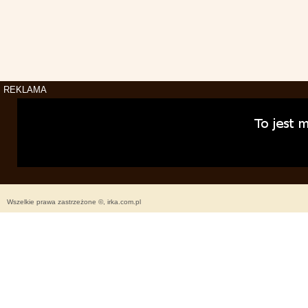
REKLAMA
Wszelkie prawa zastrzeżone ©, irka.com.pl