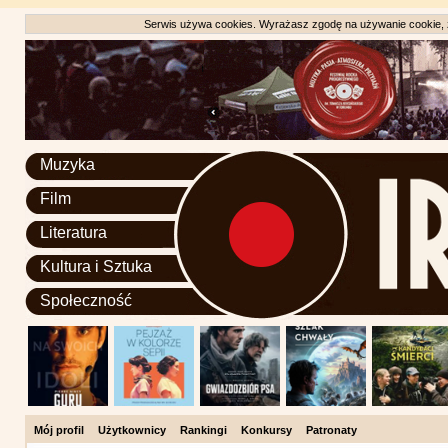
Serwis używa cookies. Wyrażasz zgodę na używanie cookie, zg
Muzyka
Film
Literatura
Kultura i Sztuka
Społeczność
Mój profil
Użytkownicy
Rankingi
Konkursy
Patronaty