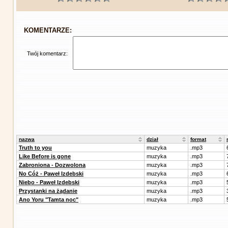
KOMENTARZE:
Twój komentarz:
nazwa
dział
format
Truth to you
muzyka
.mp3
Like Before is gone
muzyka
.mp3
Zabroniona - Dozwolona
muzyka
.mp3
No Cóż - Paweł Izdebski
muzyka
.mp3
Niebo - Paweł Izdebski
muzyka
.mp3
Przystanki na żądanie
muzyka
.mp3
Ano Yoru "Tamta noc"
muzyka
.mp3