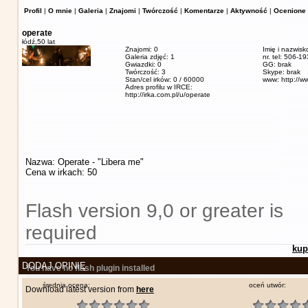
Profil
|
O mnie
|
Galeria
|
Znajomi
|
Twórczość
|
Komentarze
|
Aktywność
|
Ocenione 
operate
łódź,
50 lat
Znajomi: 0
Imię i nazwisk
Galeria zdjęć: 1
nr. tel: 506-1
Gwiazdki: 0
GG: brak
Twórczość: 3
Skype: brak
Stan/cel irków: 0 / 60000
www: http://w
Adres profilu w IRCE:
http://irka.com.pl/u/operate
Nazwa: Operate - "Libera me"
Cena w irkach: 50
Flash version 9,0 or greater is
required
kup
DODAJ OPINIĘ
You have no flash plugin installed
średnia ocena:
oceń utwór:
Download latest version from
here