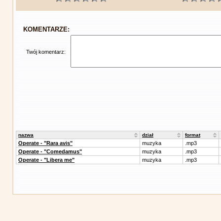
KOMENTARZE:
Twój komentarz:
nazwa
dział
format
Operate - "Rara avis"
muzyka
.mp3
Operate - "Comedamus"
muzyka
.mp3
Operate - "Libera me"
muzyka
.mp3