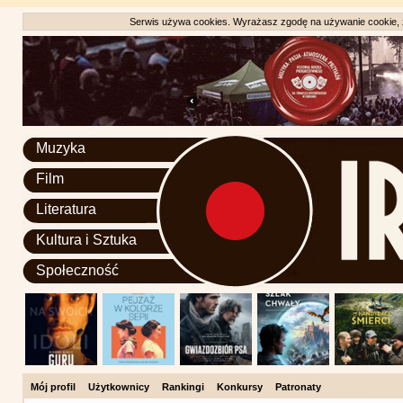
Serwis używa cookies. Wyrażasz zgodę na używanie cookie, zg
Muzyka
Film
Literatura
Kultura i Sztuka
Społeczność
Mój profil
Użytkownicy
Rankingi
Konkursy
Patronaty