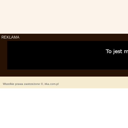
REKLAMA
Wszelkie prawa zastrzeżone ©, irka.com.pl