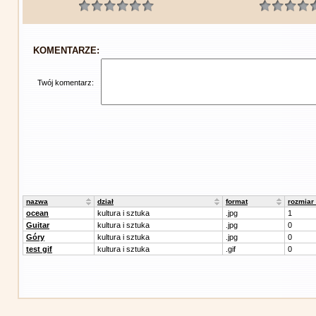
KOMENTARZE:
Twój komentarz:
nazwa
dział
format
rozmiar
ocean
kultura i sztuka
.jpg
1
Guitar
kultura i sztuka
.jpg
0
Góry
kultura i sztuka
.jpg
0
test gif
kultura i sztuka
.gif
0