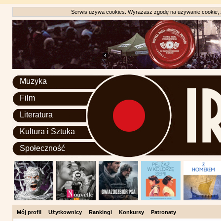
Serwis używa cookies. Wyrażasz zgodę na używanie cookie, zg
Muzyka
Film
Literatura
Kultura i Sztuka
Społeczność
Mój profil
Użytkownicy
Rankingi
Konkursy
Patronaty