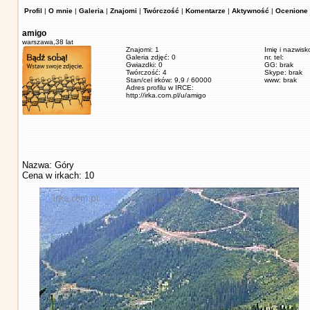
Profil
|
O mnie
|
Galeria
|
Znajomi
|
Twórczość
|
Komentarze
|
Aktywność
|
Ocenione 
amigo
warszawa,
38 lat
Znajomi: 1
Imię i nazwisk
Galeria zdjęć: 0
nr. tel:
Gwiazdki: 0
GG: brak
Twórczość: 4
Skype: brak
Stan/cel irków: 9,9 / 60000
www: brak
Adres profilu w IRCE:
http://irka.com.pl/u/amigo
Nazwa: Góry
Cena w irkach: 10