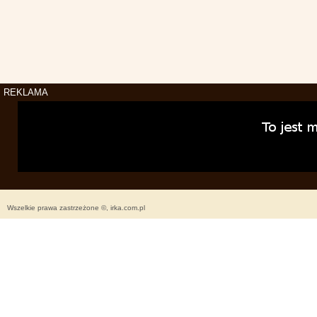
REKLAMA
Wszelkie prawa zastrzeżone ©, irka.com.pl