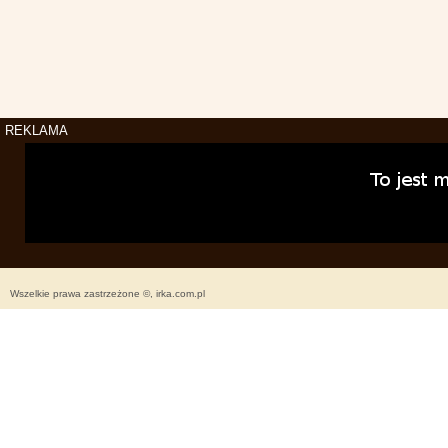
REKLAMA
Wszelkie prawa zastrzeżone ©, irka.com.pl