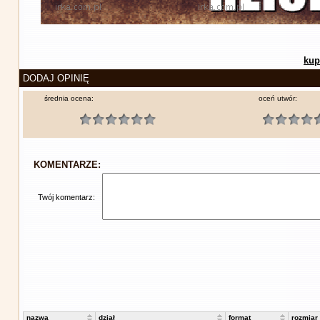
kup
DODAJ OPINIĘ
średnia ocena:
oceń utwór:
KOMENTARZE:
Twój komentarz:
nazwa
dział
format
rozmiar