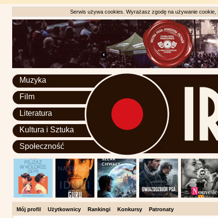
Serwis używa cookies. Wyrażasz zgodę na używanie cookie, zg
Muzyka
Film
Literatura
Kultura i Sztuka
Społeczność
Mój profil
Użytkownicy
Rankingi
Konkursy
Patronaty