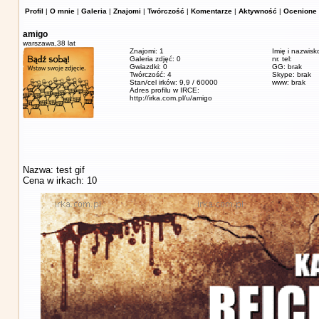
Profil
|
O mnie
|
Galeria
|
Znajomi
|
Twórczość
|
Komentarze
|
Aktywność
|
Ocenione 
amigo
warszawa,
38 lat
Znajomi: 1
Imię i nazwisk
Galeria zdjęć: 0
nr. tel:
Gwiazdki: 0
GG: brak
Twórczość: 4
Skype: brak
Stan/cel irków: 9,9 / 60000
www: brak
Adres profilu w IRCE:
http://irka.com.pl/u/amigo
Nazwa: test gif
Cena w irkach: 10