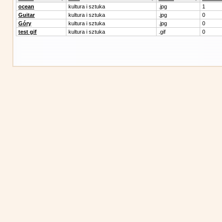
ocean
kultura i sztuka
.jpg
1
Guitar
kultura i sztuka
.jpg
0
Góry
kultura i sztuka
.jpg
0
test gif
kultura i sztuka
.gif
0