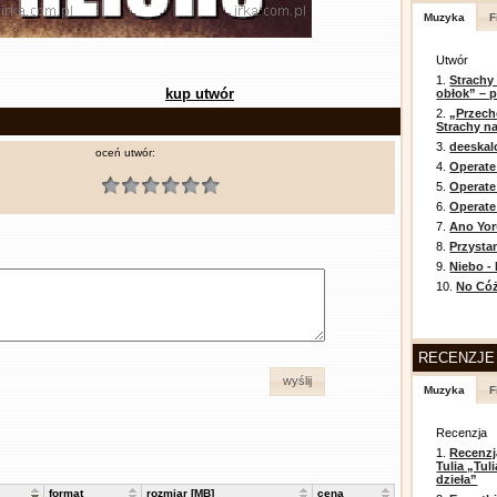
Muzyka
F
Utwór
1.
Strachy
kup utwór
obłok” – 
2.
„Przech
Strachy na
3.
deeska
oceń utwór:
4.
Operate
5.
Operat
6.
Operate 
7.
Ano Yor
8.
Przysta
9.
Niebo -
10.
No Cóż
RECENZJE
wyślij
Muzyka
F
Recenzja
1.
Recenzj
Tulia „Tu
dzieła”
format
rozmiar [MB]
cena