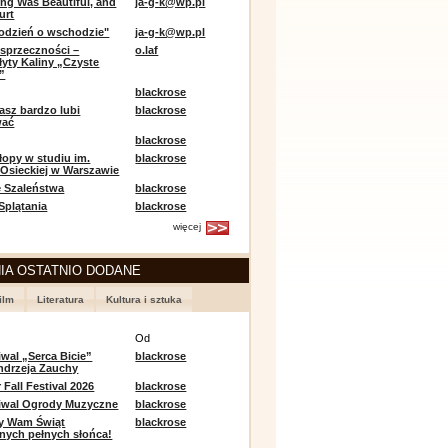
ing Was Beautiful, and
ja-g-k@wp.pl
urt
odzień o wschodzie"
ja-g-k@wp.pl
sprzeczności –
o.laf
łyty Kaliny „Czyste
”
blackrose
asz bardzo lubi
blackrose
wać
blackrose
opy w studiu im.
blackrose
 Osieckiej w Warszawie
 Szaleństwa
blackrose
 Splątania
blackrose
więcej
IA OSTATNIO DODANE
ilm
Literatura
Kultura i sztuka
e
Od
iwal „Serca Bicie”
blackrose
ndrzeja Zauchy
Fall Festival 2026
blackrose
tiwal Ogrody Muzyczne
blackrose
y Wam Świąt
blackrose
nych pełnych słońca!