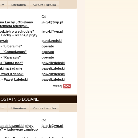
ilm
Literatura
Kultura i sztuka
Od
 na Lachy „Obłąkany
ja-g-k@wp.pl
premiera teledysku
odzień o wschodzie”
ja-g-k@wp.pl
 Lachy – recenzja płyty
lować
pandaredski
 - "Libera me"
operate
e - "Comedamus"
operate
- "Rara avis"
operate
u "Tamta noc"
pawelizdebski
nki na żądanie
pawelizdebski
 Paweł Izdebski
pawelizdebski
 - Paweł Izdebski
pawelizdebski
więcej
 OSTATNIO DODANE
ilm
Literatura
Kultura i sztuka
Od
a debiutanckiej płyty
ja-g-k@wp.pl
lia” – ludowego „małego