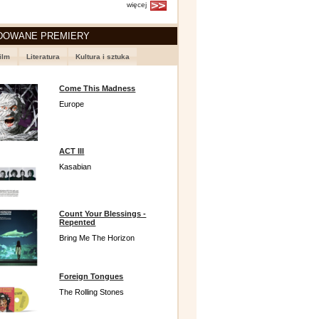
więcej
DOWANE PREMIERY
ilm
Literatura
Kultura i sztuka
Come This Madness
Europe
ACT III
Kasabian
Count Your Blessings -
Repented
Bring Me The Horizon
Foreign Tongues
The Rolling Stones