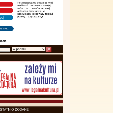
Po zalogowaniu będziesz mieć
możliwośc dodawania swojej
twórczości, newsów, recenzji,
ogłoszeń, brać udział w
konkursach, głosować, zbierać
punkty... Zapraszamy!
hasło
STATNIO DODANE