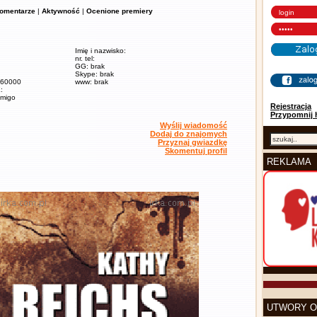
omentarze
|
Aktywność
|
Ocenione premiery
Imię i nazwisko:
nr. tel:
GG: brak
Skype: brak
/ 60000
www: brak
:
amigo
Rejestracja
Przypomnij 
Wyślij wiadomość
Dodaj do znajomych
Przyznaj gwiazdkę
Skomentuj profil
REKLAMA
UTWORY O