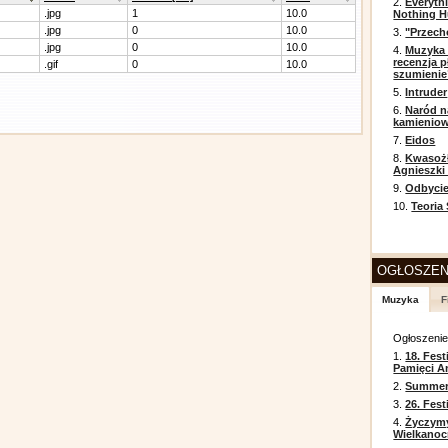
2.
Everyth
.jpg
1
10.0
Nothing H
.jpg
0
10.0
3.
"Przech
.jpg
0
10.0
4.
Muzyka 
recenzja p
.gif
0
10.0
szumienie
5.
Intruder
6.
Naród n
kamienio
7.
Eidos
8.
Kwasożł
Agnieszki
9.
Odbycie
10.
Teoria
OGŁOSZEN
Muzyka
F
Ogłoszeni
1.
18. Fest
Pamięci A
2.
Summer 
3.
26. Fes
4.
Życzym
Wielkanoc