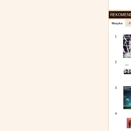
REKOMEN
Muzyka
F
1
2
3
4