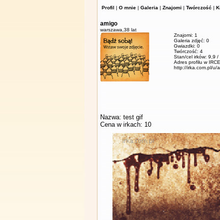
Profil
|
O mnie
|
Galeria
|
Znajomi
|
Twórczość
|
K
amigo
warszawa,
38 lat
Znajomi: 1
Galeria zdjęć: 0
Gwiazdki: 0
Twórczość: 4
Stan/cel irków: 9,9 
Adres profilu w IRCE
http://irka.com.pl/u/
Nazwa: test gif
Cena w irkach: 10