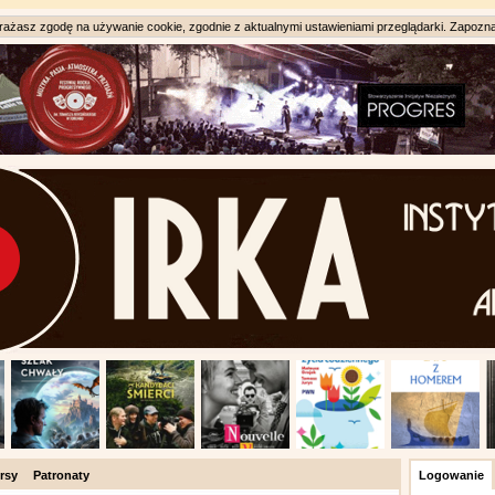
ażasz zgodę na używanie cookie, zgodnie z aktualnymi ustawieniami przeglądarki. Zapozna
rsy
Patronaty
Logowanie