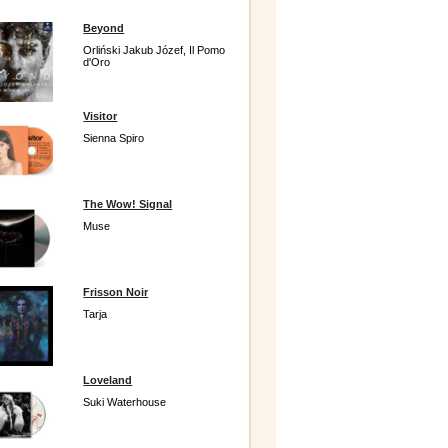
Beyond
Orliński Jakub Józef, Il Pomo
d'Oro
Visitor
Sienna Spiro
The Wow! Signal
Muse
Frisson Noir
Tarja
Loveland
Suki Waterhouse