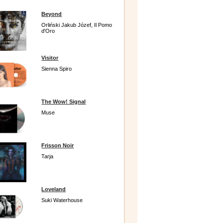
Beyond
Orliński Jakub Józef, Il Pomo
d'Oro
Visitor
Sienna Spiro
The Wow! Signal
Muse
Frisson Noir
Tarja
Loveland
Suki Waterhouse