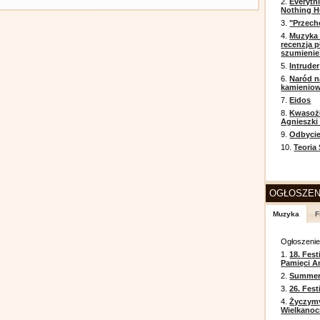
2.
Everyth
Nothing H
3.
"Przech
4.
Muzyka 
recenzja p
szumienie
5.
Intruder
6.
Naród n
kamienio
7.
Eidos
8.
Kwasożł
Agnieszki
9.
Odbycie
10.
Teoria
OGŁOSZEN
Muzyka
F
Ogłoszeni
1.
18. Fest
Pamięci A
2.
Summer 
3.
26. Fes
4.
Życzym
Wielkanoc