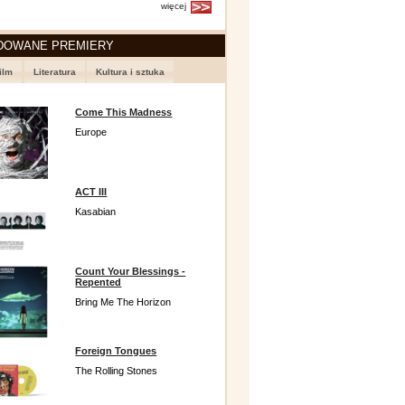
więcej
DOWANE PREMIERY
ilm
Literatura
Kultura i sztuka
Come This Madness
Europe
ACT III
Kasabian
Count Your Blessings -
Repented
Bring Me The Horizon
Foreign Tongues
The Rolling Stones