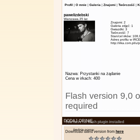
Profil
|
O mnie
|
Galeria
|
Znajomi
|
Twórczość
|
K
pawelizdebski
Warszawa,
35 lat
Znajomi: 2
Galeria zdjęć: 1
Gwiazdki: 3
Twórczość: 7
Stan/cel irków: 108
Adres profilu w IRCE
http://irka.com.pl/u/
Nazwa: Przystanki na żądanie
Cena w irkach: 400
Flash version 9,0 o
required
DODAJ OPINIĘ
You have no flash plugin installed
średnia ocena:
Download latest version from
here