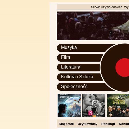
Serwis używa cookies. Wyr
Muzyka
Film
Literatura
Kultura i Sztuka
Społeczność
Mój profil
Użytkownicy
Rankingi
Konku