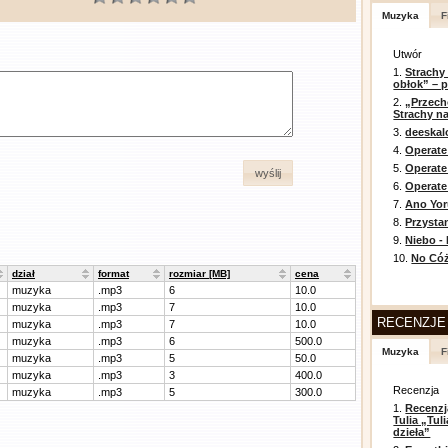
Muzyka
F
Utwór
1.
Strachy
obłok” – 
2.
„Przech
Strachy na
3.
deeska
4.
Operate
5.
Operat
wyślij
6.
Operate 
7.
Ano Yor
8.
Przysta
9.
Niebo -
10.
No Cóż
dział
format
rozmiar [MB]
cena
muzyka
.mp3
6
10.0
muzyka
.mp3
7
10.0
RECENZJE
muzyka
.mp3
7
10.0
muzyka
.mp3
6
500.0
Muzyka
F
muzyka
.mp3
5
50.0
muzyka
.mp3
3
400.0
Recenzja
muzyka
.mp3
5
300.0
1.
Recenzj
Tulia „Tu
dzieła”