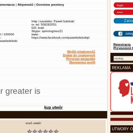
omentarze
|
Aktywność
|
Ocenione premiery
Imię i nazwisko: Paweł Izdebski
nr. tel: 508282051
GG: brak
Skype: spinningmoo21
,9 / 100000
www:
:
https://www.facebook.com/pawelizdebskipl
pawelizdebski
Rejestracja
Przypomnij 
Wyślij wiadomość
Dodaj do znajomych
Przyznaj gwiazdkę
Skomentuj profil
REKLAMA
r greater is
kup utwór
oceń utwór:
UTWORY O