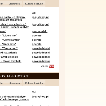
ilm
Literatura
Kultura i sztuka
Od
 na Lachy „Obłąkany
ja-g-k@wp.pl
premiera teledysku
odzień o wschodzie”
ja-g-k@wp.pl
 Lachy – recenzja płyty
lować
pandaredski
 - "Libera me"
operate
e - "Comedamus"
operate
- "Rara avis"
operate
u "Tamta noc"
pawelizdebski
nki na żądanie
pawelizdebski
 Paweł Izdebski
pawelizdebski
 - Paweł Izdebski
pawelizdebski
więcej
 OSTATNIO DODANE
ilm
Literatura
Kultura i sztuka
Od
a debiutanckiej płyty
ja-g-k@wp.pl
lia” – ludowego „małego