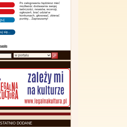
Po zalogowaniu będziesz mieć
możliwośc dodawania swojej
twórczości, newsów, recenzji,
ogłoszeń, brać udział w
konkursach, głosować, zbierać
punkty... Zapraszamy!
hasło
STATNIO DODANE