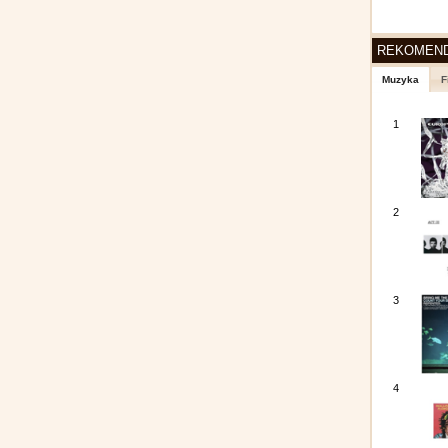
REKOMEN
Muzyka
F
1
2
3
4