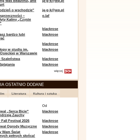
ing Was Beautiful, and
ja-g-k@wp.pl
urt
odzień o wschodzie"
ja-g-k@wp.pl
sprzeczności –
o.laf
łyty Kaliny „Czyste
”
blackrose
asz bardzo lubi
blackrose
wać
blackrose
opy w studiu im.
blackrose
 Osieckiej w Warszawie
 Szaleństwa
blackrose
 Splątania
blackrose
więcej
IA OSTATNIO DODANE
ilm
Literatura
Kultura i sztuka
e
Od
iwal „Serca Bicie”
blackrose
ndrzeja Zauchy
Fall Festival 2026
blackrose
tiwal Ogrody Muzyczne
blackrose
y Wam Świąt
blackrose
nych pełnych słońca!