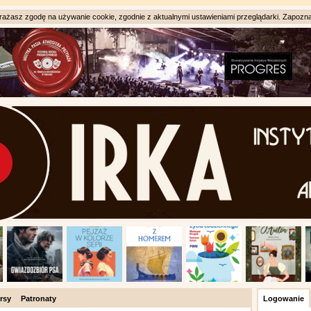
ażasz zgodę na używanie cookie, zgodnie z aktualnymi ustawieniami przeglądarki. Zapozna
rsy
Patronaty
Logowanie