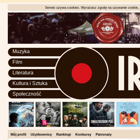
Serwis używa cookies. Wyrażasz zgodę na używanie cookie, zg
Muzyka
Film
Literatura
Kultura i Sztuka
Społeczność
Mój profil
Użytkownicy
Rankingi
Konkursy
Patronaty