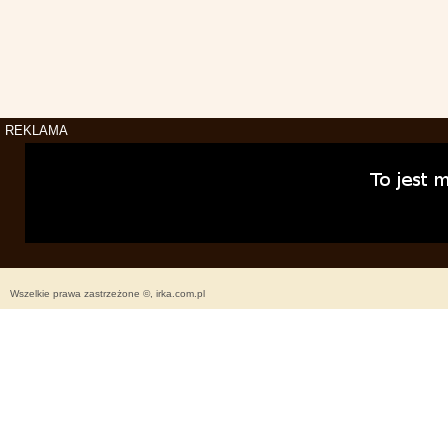
REKLAMA
Wszelkie prawa zastrzeżone ©, irka.com.pl