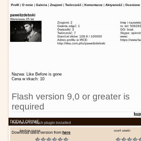
Profil
|
O mnie
|
Galeria
|
Znajomi
|
Twórczość
|
Komentarze
|
Aktywność
|
Ocenione 
pawelizdebski
Warszawa,
35 lat
Znajomi: 2
Imię i nazwisk
Galeria zdjęć: 1
nr. tel: 5082
Gwiazdki: 3
GG: brak
Twórczość: 7
Skype: spinn
Stan/cel irków: 108,9 / 100000
www:
Adres profilu w IRCE:
https://www.f
http://irka.com.pl/u/pawelizdebski
Nazwa: Like Before is gone
Cena w irkach: 10
Flash version 9,0 or greater is
required
kup
DODAJ OPINIĘ
You have no flash plugin installed
średnia ocena:
oceń utwór:
Download latest version from
here