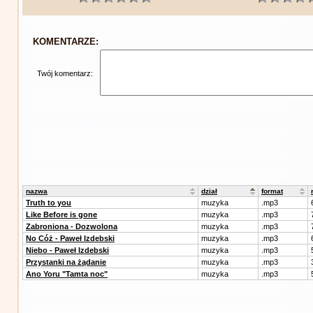
KOMENTARZE:
Twój komentarz:
nazwa
dział
format
Truth to you
muzyka
.mp3
Like Before is gone
muzyka
.mp3
Zabroniona - Dozwolona
muzyka
.mp3
No Cóż - Paweł Izdebski
muzyka
.mp3
Niebo - Paweł Izdebski
muzyka
.mp3
Przystanki na żądanie
muzyka
.mp3
Ano Yoru "Tamta noc"
muzyka
.mp3