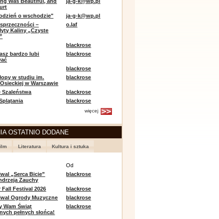
ing Was Beautiful, and
ja-g-k@wp.pl
urt
odzień o wschodzie"
ja-g-k@wp.pl
sprzeczności –
o.laf
łyty Kaliny „Czyste
”
blackrose
asz bardzo lubi
blackrose
wać
blackrose
opy w studiu im.
blackrose
 Osieckiej w Warszawie
 Szaleństwa
blackrose
 Splątania
blackrose
więcej
IA OSTATNIO DODANE
ilm
Literatura
Kultura i sztuka
e
Od
iwal „Serca Bicie”
blackrose
ndrzeja Zauchy
Fall Festival 2026
blackrose
tiwal Ogrody Muzyczne
blackrose
y Wam Świąt
blackrose
nych pełnych słońca!