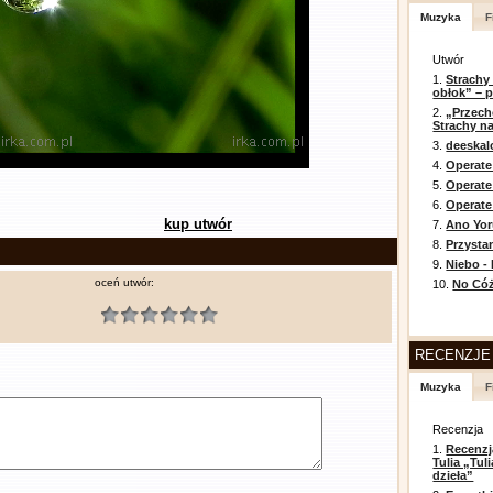
Muzyka
F
Utwór
1.
Strachy
obłok” – 
2.
„Przech
Strachy na
3.
deeska
4.
Operate
5.
Operat
6.
Operate 
kup utwór
7.
Ano Yor
8.
Przysta
9.
Niebo -
oceń utwór:
10.
No Cóż
RECENZJE
Muzyka
F
Recenzja
1.
Recenzj
Tulia „Tu
dzieła”