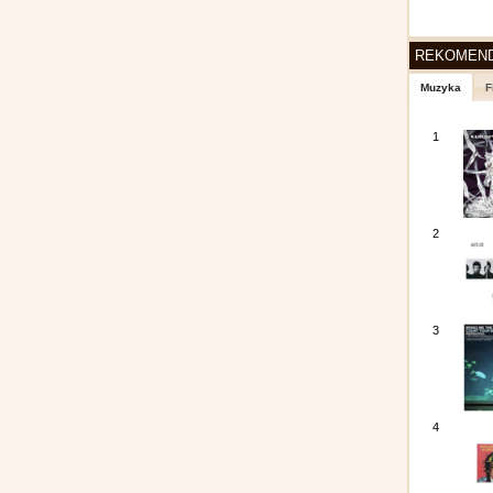
REKOMEN
Muzyka
F
1
2
3
4