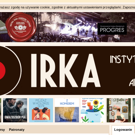
ażasz zgodę na używanie cookie, zgodnie z aktualnymi ustawieniami przeglądarki. Zapozna
rsy
Patronaty
Logowanie