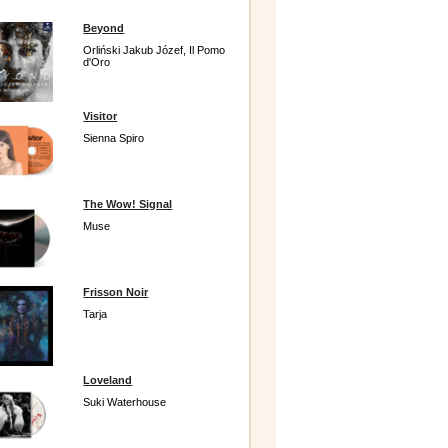
Beyond
Orliński Jakub Józef, Il Pomo
d'Oro
Visitor
Sienna Spiro
The Wow! Signal
Muse
Frisson Noir
Tarja
Loveland
Suki Waterhouse