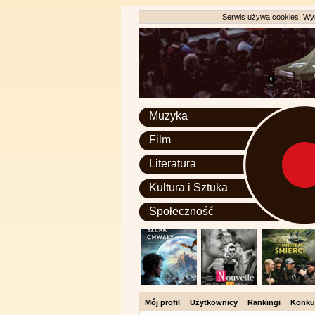
Serwis używa cookies. Wyr
Muzyka
Film
Literatura
Kultura i Sztuka
Społeczność
Mój profil
Użytkownicy
Rankingi
Konku