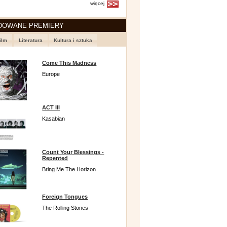
więcej
DOWANE PREMIERY
ilm
Literatura
Kultura i sztuka
Come This Madness
Europe
ACT III
Kasabian
Count Your Blessings -
Repented
Bring Me The Horizon
Foreign Tongues
The Rolling Stones