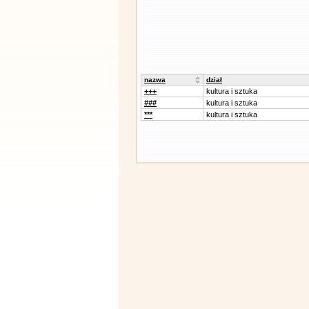
nazwa
dział
+++
kultura i sztuka
###
kultura i sztuka
***
kultura i sztuka