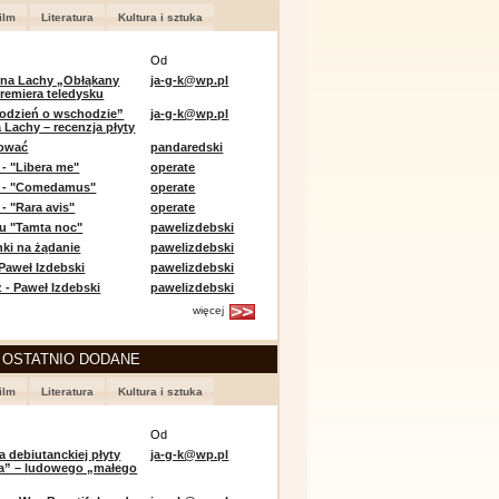
ilm
Literatura
Kultura i sztuka
Od
 na Lachy „Obłąkany
ja-g-k@wp.pl
premiera teledysku
odzień o wschodzie”
ja-g-k@wp.pl
 Lachy – recenzja płyty
lować
pandaredski
 - "Libera me"
operate
e - "Comedamus"
operate
- "Rara avis"
operate
u "Tamta noc"
pawelizdebski
nki na żądanie
pawelizdebski
 Paweł Izdebski
pawelizdebski
 - Paweł Izdebski
pawelizdebski
więcej
 OSTATNIO DODANE
ilm
Literatura
Kultura i sztuka
Od
a debiutanckiej płyty
ja-g-k@wp.pl
lia” – ludowego „małego