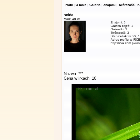
Profil
|
O mnie
|
Galeria
|
Znajomi
|
Twórczość
|
K
soida
Marki,
48 lat
Znajomi: 6
Galeria zdjęć: 1
Gwiazdki: 3
Twórczość: 3
Stan/cel irków: 29,7
Adres profilu w IRCE
http://irka.com.pl/u/
Nazwa: ***
Cena w irkach: 10