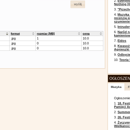
2.
Everyth
Nothing H
wyślij
3.
"Przech
4.
Muzyka 
recenzja p
szumienie
5.
Intruder
6.
Naród n
format
rozmiar [MB]
cena
kamienio
.jpg
1
10.0
7.
Eidos
.jpg
0
10.0
8.
Kwasożł
.jpg
0
10.0
Agnieszki
9.
Odbycie
10.
Teoria
OGŁOSZEN
Muzyka
F
Ogłoszeni
1.
18. Fest
Pamięci A
2.
Summer 
3.
26. Fes
4.
Życzym
Wielkanoc