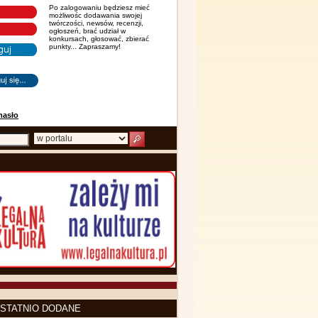
Po zalogowaniu będziesz mieć
możliwośc dodawania swojej
twórczości, newsów, recenzji,
ogłoszeń, brać udział w
konkursach, głosować, zbierać
punkty... Zapraszamy!
hasło
STATNIO DODANE