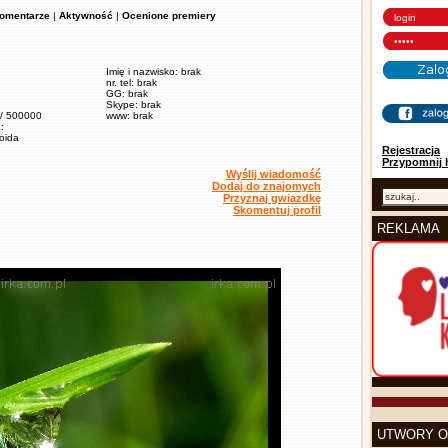
omentarze
|
Aktywność
|
Ocenione premiery
Imię i nazwisko: brak
nr. tel: brak
GG: brak
Skype: brak
 / 500000
www: brak
:
soida
Rejestracja
Przypomnij 
Wyślij wiadomość
Dodaj do znajomych
Przyznaj gwiazdkę
Skomentuj profil
REKLAMA
UTWORY O