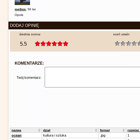
methos
,
56 lat
Opole
DODAJ OPINIĘ
średnia ocena:
oceń utwór:
5.5
KOMENTARZE:
Twój komentarz:
nazwa
dział
format
rozmiar
ocean
kultura i sztuka
.jpg
1