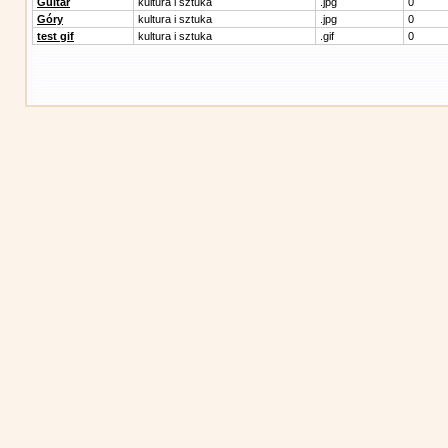
Guitar
kultura i sztuka
.jpg
0
Góry
kultura i sztuka
.jpg
0
test gif
kultura i sztuka
.gif
0