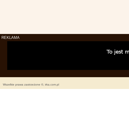
REKLAMA
Wszelkie prawa zastrzeżone ©, irka.com.pl