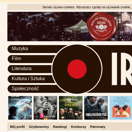
Serwis używa cookies. Wyrażasz zgodę na używanie cookie, zg
Muzyka
Film
Literatura
Kultura i Sztuka
Społeczność
Mój profil
Użytkownicy
Rankingi
Konkursy
Patronaty