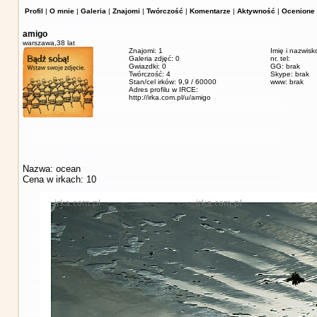
Profil
|
O mnie
|
Galeria
|
Znajomi
|
Twórczość
|
Komentarze
|
Aktywność
|
Ocenione 
amigo
warszawa,
38 lat
Znajomi: 1
Imię i nazwisk
Galeria zdjęć: 0
nr. tel:
Gwiazdki: 0
GG: brak
Twórczość: 4
Skype: brak
Stan/cel irków: 9,9 / 60000
www: brak
Adres profilu w IRCE:
http://irka.com.pl/u/amigo
Nazwa: ocean
Cena w irkach: 10