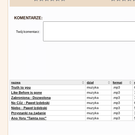
KOMENTARZE:
Twój komentarz:
nazwa
dział
format
Truth to you
muzyka
.mp3
Like Before is gone
muzyka
.mp3
Zabroniona - Dozwolona
muzyka
.mp3
No Cóż - Paweł Izdebski
muzyka
.mp3
Niebo - Paweł Izdebski
muzyka
.mp3
Przystanki na żądanie
muzyka
.mp3
Ano Yoru "Tamta noc"
muzyka
.mp3