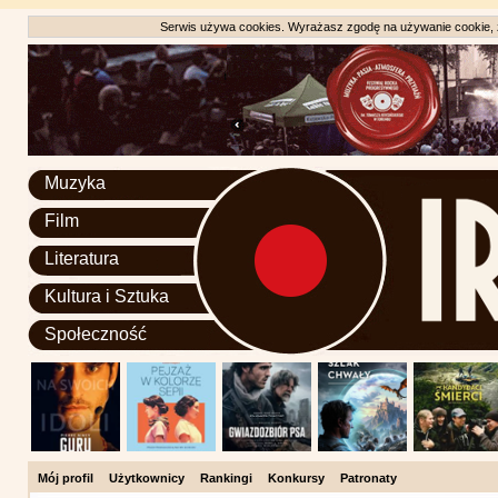
Serwis używa cookies. Wyrażasz zgodę na używanie cookie, zg
Muzyka
Film
Literatura
Kultura i Sztuka
Społeczność
Mój profil
Użytkownicy
Rankingi
Konkursy
Patronaty