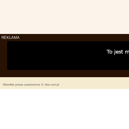
REKLAMA
Wszelkie prawa zastrzeżone ©, irka.com.pl