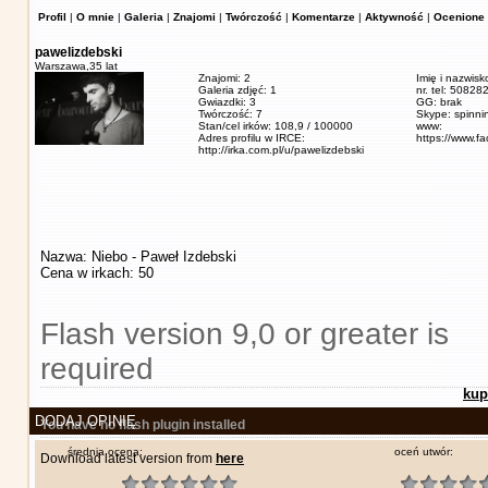
Profil
|
O mnie
|
Galeria
|
Znajomi
|
Twórczość
|
Komentarze
|
Aktywność
|
Ocenione 
pawelizdebski
Warszawa,
35 lat
Znajomi: 2
Imię i nazwisk
Galeria zdjęć: 1
nr. tel: 5082
Gwiazdki: 3
GG: brak
Twórczość: 7
Skype: spinn
Stan/cel irków: 108,9 / 100000
www:
Adres profilu w IRCE:
https://www.f
http://irka.com.pl/u/pawelizdebski
Nazwa: Niebo - Paweł Izdebski
Cena w irkach: 50
Flash version 9,0 or greater is
required
kup
DODAJ OPINIĘ
You have no flash plugin installed
średnia ocena:
oceń utwór:
Download latest version from
here