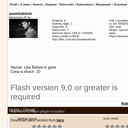
Profil
|
O mnie
|
Galeria
|
Znajomi
|
Twórczość
|
Komentarze
|
Aktywność
|
Ocenione 
pawelizdebski
Warszawa,
35 lat
Znajomi: 2
Imię i nazwisk
Galeria zdjęć: 1
nr. tel: 5082
Gwiazdki: 3
GG: brak
Twórczość: 7
Skype: spinn
Stan/cel irków: 108,9 / 100000
www:
Adres profilu w IRCE:
https://www.f
http://irka.com.pl/u/pawelizdebski
Nazwa: Like Before is gone
Cena w irkach: 10
Flash version 9,0 or greater is
required
kup
DODAJ OPINIĘ
You have no flash plugin installed
średnia ocena:
oceń utwór:
Download latest version from
here