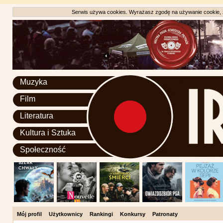
Serwis używa cookies. Wyrażasz zgodę na używanie cookie, zg
Muzyka
Film
Literatura
Kultura i Sztuka
Społeczność
Mój profil
Użytkownicy
Rankingi
Konkursy
Patronaty