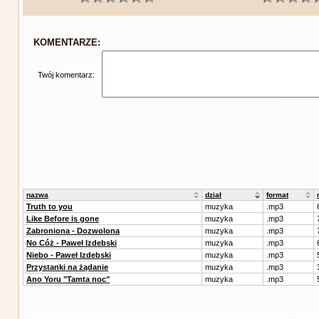
KOMENTARZE:
Twój komentarz:
nazwa
dział
format
Truth to you
muzyka
.mp3
Like Before is gone
muzyka
.mp3
Zabroniona - Dozwolona
muzyka
.mp3
No Cóż - Paweł Izdebski
muzyka
.mp3
Niebo - Paweł Izdebski
muzyka
.mp3
Przystanki na żądanie
muzyka
.mp3
Ano Yoru "Tamta noc"
muzyka
.mp3