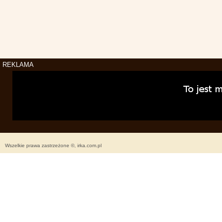
REKLAMA
Wszelkie prawa zastrzeżone ©, irka.com.pl