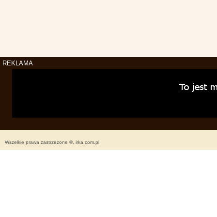
REKLAMA
Wszelkie prawa zastrzeżone ©, irka.com.pl