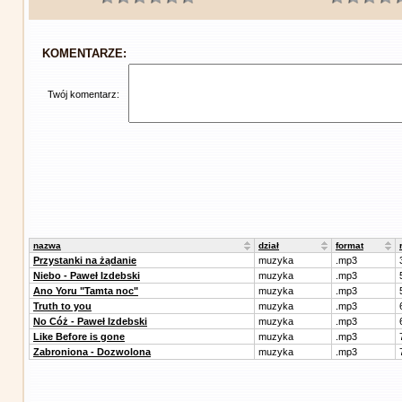
KOMENTARZE:
Twój komentarz:
nazwa
dział
format
Przystanki na żądanie
muzyka
.mp3
Niebo - Paweł Izdebski
muzyka
.mp3
Ano Yoru "Tamta noc"
muzyka
.mp3
Truth to you
muzyka
.mp3
No Cóż - Paweł Izdebski
muzyka
.mp3
Like Before is gone
muzyka
.mp3
Zabroniona - Dozwolona
muzyka
.mp3