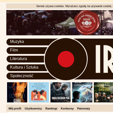
Serwis używa cookies. Wyrażasz zgodę na używanie cookie, zg
Muzyka
Film
Literatura
Kultura i Sztuka
Społeczność
Mój profil
Użytkownicy
Rankingi
Konkursy
Patronaty