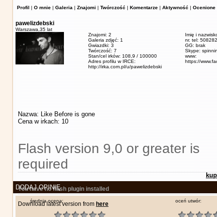
Profil
|
O mnie
|
Galeria
|
Znajomi
|
Twórczość
|
Komentarze
|
Aktywność
|
Ocenione 
pawelizdebski
Warszawa,
35 lat
Znajomi: 2
Imię i nazwisk
Galeria zdjęć: 1
nr. tel: 5082
Gwiazdki: 3
GG: brak
Twórczość: 7
Skype: spinn
Stan/cel irków: 108,9 / 100000
www:
Adres profilu w IRCE:
https://www.f
http://irka.com.pl/u/pawelizdebski
Nazwa: Like Before is gone
Cena w irkach: 10
Flash version 9,0 or greater is
required
kup
DODAJ OPINIĘ
You have no flash plugin installed
średnia ocena:
oceń utwór:
Download latest version from
here