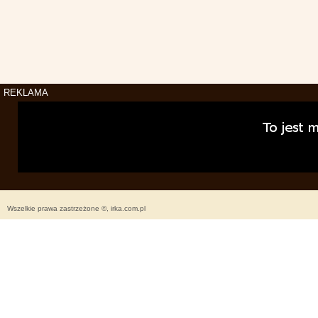
REKLAMA
Wszelkie prawa zastrzeżone ©, irka.com.pl