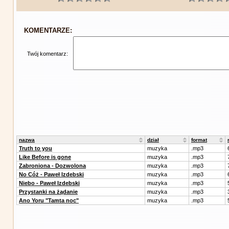
KOMENTARZE:
Twój komentarz:
nazwa
dział
format
Truth to you
muzyka
.mp3
Like Before is gone
muzyka
.mp3
Zabroniona - Dozwolona
muzyka
.mp3
No Cóż - Paweł Izdebski
muzyka
.mp3
Niebo - Paweł Izdebski
muzyka
.mp3
Przystanki na żądanie
muzyka
.mp3
Ano Yoru "Tamta noc"
muzyka
.mp3