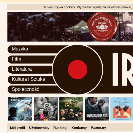
Serwis używa cookies. Wyrażasz zgodę na używanie cookie, zg
Muzyka
Film
Literatura
Kultura i Sztuka
Społeczność
Mój profil
Użytkownicy
Rankingi
Konkursy
Patronaty