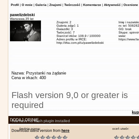
Profil
|
O mnie
|
Galeria
|
Znajomi
|
Twórczość
|
Komentarze
|
Aktywność
|
Ocenione 
pawelizdebski
Warszawa,
35 lat
Znajomi: 2
Imię i nazwisk
Galeria zdjęć: 1
nr. tel: 5082
Gwiazdki: 3
GG: brak
Twórczość: 7
Skype: spinn
Stan/cel irków: 108,9 / 100000
www:
Adres profilu w IRCE:
https://www.f
http://irka.com.pl/u/pawelizdebski
Nazwa: Przystanki na żądanie
Cena w irkach: 400
Flash version 9,0 or greater is
required
kup
DODAJ OPINIĘ
You have no flash plugin installed
średnia ocena:
oceń utwór:
Download latest version from
here